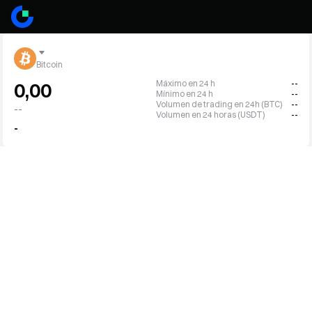
Bitcoin
Máximo en 24 h
--
0,00
Mínimo en 24 h
--
Volumen de trading en 24h (BTC)
--
--
Volumen en 24 horas (USDT)
--
-