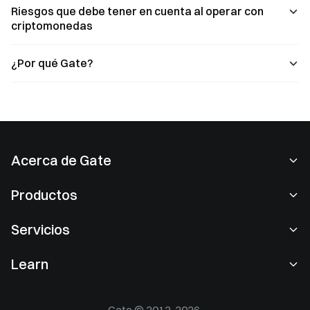
Riesgos que debe tener en cuenta al operar con
criptomonedas
¿Por qué Gate?
Acerca de Gate
Acerca de nosotros
Productos
Empleo
P2P
Servicios
Sala de prensa
Conversión y trading en bloques
Ventajas VIP
Patrocinador de Oracle Red Bull Racing
Learn
Trading de spot
Institucional
Acuerdo de usuario
Academia
Margen
Comentarios de los usuarios
Advertencia de riesgos