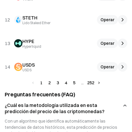
STETH
12
Operar
Lido Staked Ether
HYPE
13
Operar
Hyperliquid
USDS
14
Operar
USDS
1
2
3
4
5
252
Preguntas frecuentes (FAQ)
¿Cuál es la metodología utilizada en esta
predicción del precio de las criptomonedas?
Con un algoritmo que identifica automáticamente las 
tendencias de datos históricos, esta predicción de precios 