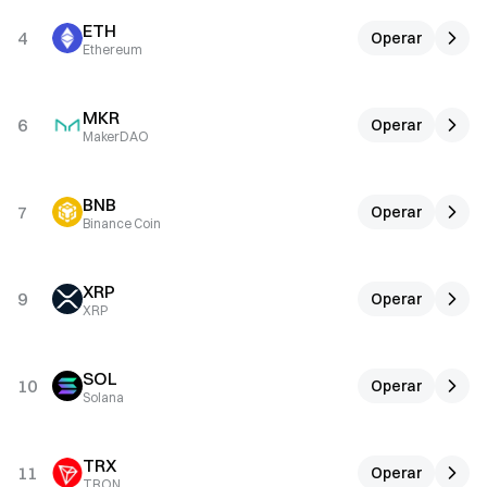
ETH
4
Operar
Ethereum
MKR
6
Operar
MakerDAO
BNB
7
Operar
Binance Coin
XRP
9
Operar
XRP
SOL
10
Operar
Solana
TRX
11
Operar
TRON