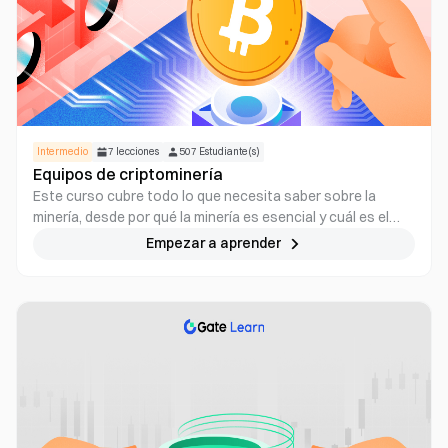
Intermedio
7
lecciones
507
Estudiante(s)
Equipos de criptominería
Este curso cubre todo lo que necesita saber sobre la
minería, desde por qué la minería es esencial y cuál es el
equipo de minería más útil para el futuro de la criptominería.
Empezar a aprender
Entraremos en varios tipos de minería analizando todos
los equipos como GPU, CPU, FPGA, ASIC.