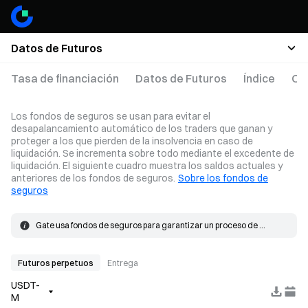
Datos de Futuros
Tasa de financiación
Datos de Futuros
Índice
Op
Los fondos de seguros se usan para evitar el
desapalancamiento automático de los traders que ganan y
proteger a los que pierden de la insolvencia en caso de
liquidación. Se incrementa sobre todo mediante el excedente de
liquidación. El siguiente cuadro muestra los saldos actuales y
anteriores de los fondos de seguros.
Sobre los fondos de
seguros
Gate usa fondos de seguros para garantizar un proceso de 
liquidación fluido. Cuando la pérdida en una posición supere el 
Los fondos de seguros crecen principalmente a partir del 
margen, se recurrirá a los fondos de seguros para cubrir la 
excedente de liquidación. Cuando se produce una liquidación, la 
pérdida.
orden se pone al precio de insolvencia y se iguala en el mercado. Si 
Futuros perpetuos
Entrega
el precio efectivo de llenado es mejor que el precio de insolvencia, 
USDT-
el excedente resultante se destina a los fondos de seguros.
M