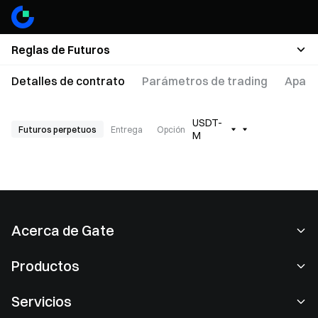
Reglas de Futuros
Detalles de contrato
Parámetros de trading
Apala
USDT-
Futuros perpetuos
Entrega
Opción
M
Acerca de Gate
Acerca de nosotros
Productos
Empleo
P2P
Servicios
Sala de prensa
Conversión y trading en bloques