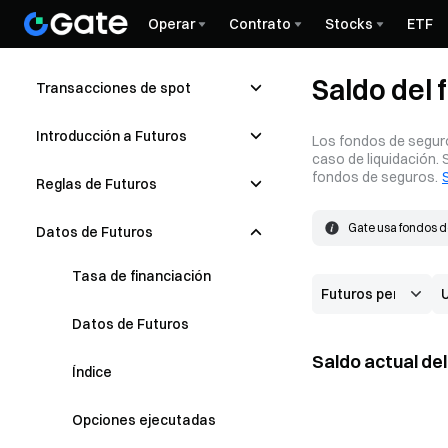
Operar
Contrato
Stocks
ETF
Saldo del
Transacciones de spot
Introducción a Futuros
Los fondos de seguro
caso de liquidación.
fondos de seguros.
Reglas de Futuros
Gate usa fondos de
Datos de Futuros
cubrir la pérdida.
Los fondos de segu
el mercado. Si el 
Tasa de financiación
Datos de Futuros
Saldo actual de
Índice
Opciones ejecutadas