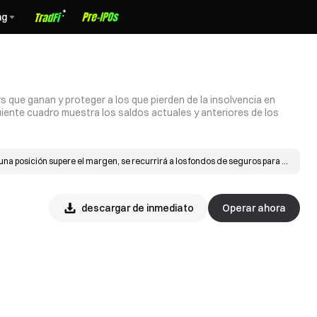
ng
 que ganan y proteger a los que pierden de la insolvencia en
uiente cuadro muestra los saldos actuales y anteriores de los
na posición supere el margen, se recurrirá a los fondos de seguros para 
 una liquidación, la orden se pone al precio de insolvencia y se iguala en 
ltante se destina a los fondos de seguros.
descargar de inmediato
Operar ahora