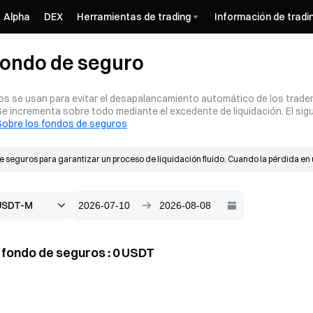
Alpha
DEX
Herramientas de trading
Información de tradi
 fondo de seguro
s se usan para evitar el desapalancamiento automático de los traders
 Se incrementa sobre todo mediante el excedente de liquidación. El sig
Sobre los fondos de seguros
 seguros para garantizar un proceso de liquidación fluido. Cuando la pérdida en u
ros crecen principalmente a partir del excedente de liquidación. Cuando se produce
precio efectivo de llenado es mejor que el precio de insolvencia, el excedente resu
l fondo de seguros
:
0
USDT