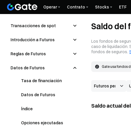
Operar
Contrato
Stocks
ETF
Saldo del
Transacciones de spot
Introducción a Futuros
Los fondos de seguro
caso de liquidación.
fondos de seguros.
Reglas de Futuros
Gate usa fondos de
Datos de Futuros
cubrir la pérdida.
Los fondos de segu
el mercado. Si el 
Tasa de financiación
Datos de Futuros
Saldo actual de
Índice
Opciones ejecutadas