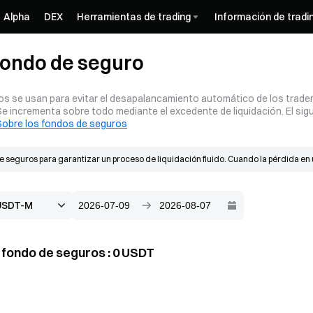
Alpha
DEX
Herramientas de trading
Información de tradi
 fondo de seguro
s se usan para evitar el desapalancamiento automático de los traders
 Se incrementa sobre todo mediante el excedente de liquidación. El sig
Sobre los fondos de seguros
 seguros para garantizar un proceso de liquidación fluido. Cuando la pérdida en u
ros crecen principalmente a partir del excedente de liquidación. Cuando se produce
precio efectivo de llenado es mejor que el precio de insolvencia, el excedente resu
l fondo de seguros
:
0
USDT