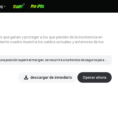
ng
 que ganan y proteger a los que pierden de la insolvencia en
uiente cuadro muestra los saldos actuales y anteriores de los
na posición supere el margen, se recurrirá a los fondos de seguros para 
 una liquidación, la orden se pone al precio de insolvencia y se iguala en 
ltante se destina a los fondos de seguros.
descargar de inmediato
Operar ahora