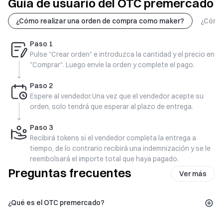
Guía de usuario del OTC premercado
¿Cómo realizar una orden de compra como maker?
¿Cómo 
Paso
1
Pulse "Crear orden" e introduzca la cantidad y el precio en
"Comprar". Luego envíe la orden y complete el pago.
Paso
2
Espere al vendedor.Una vez que el vendedor acepte su
orden, solo tendrá que esperar al plazo de entrega.
Paso
3
Recibirá tokens si el vendedor completa la entrega a
tiempo, de lo contrario recibirá una indemnización y se le
reembolsará el importe total que haya pagado.
Preguntas frecuentes
Ver más
¿Qué es el OTC premercado?