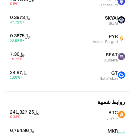
-0.6%
Ethereum
﷼‎0.3873
SKYAI
+47.72%
SkyAI
﷼‎0.3675
PYR
+22.58%
Vulcan Forged
﷼‎7.36
BEAT
-15.73%
Audiera
﷼‎24.97
GT
+1.68%
GateToken
روابط شعبية
﷼‎241,327.25
BTC
-0.33%
بيتكوين
﷼‎6,764.96
MKR