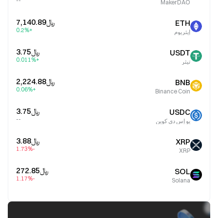
--
MakerDAO
﷼‎7,140.89
ETH
+0.2%
إيثريوم
﷼‎3.75
USDT
+0.011%
تيثر
﷼‎2,224.88
BNB
+0.06%
Binance Coin
﷼‎3.75
USDC
--
يو إس دي كوين
﷼‎3.88
XRP
-1.73%
XRP
﷼‎272.85
SOL
-1.17%
Solana