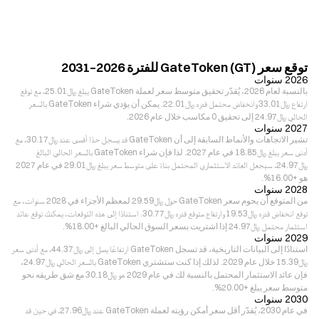
توقع سعر GateToken (GT) للفترة 2026–2031
2026 سنوات
بالنسبة لعام 2026، يُقدّر تحقيق متوسط سعر لعملة GateToken يبلغ ﷼‎25.01، مع توقع
ارتفاع ﷼‎33.01 وانخفاض محتمل قدره ﷼‎22.01. يمكن أن يؤدي شراء GateToken بالسعر
الحالي ﷼‎24.97 إلى تحقيق 0 مكاسب خلال عام 2026.
2027 سنوات
تشير الاتجاهات والأنماط السابقة إلى أن GateToken قد يسجل حدًا أقصى عند ﷼‎30.17، مع
أدنى سعر يبلغ ﷼‎18.85 في عام 2027. لذا فإن شراء GateToken بالسعر الحالي البالغ
﷼‎24.97، سيجعل العائد الاستثماري المحتمل بناءً على متوسط سعر يبلغ ﷼‎29.01 في عام 2027
هو +16.00%.
2028 سنوات
من المتوقع أن يحوم سعر GateToken حول ﷼‎29.59 لمعظم الأجزاء في 2028 سنوات، مع
توقع انخفاض قدره ﷼‎19.53 وارتفاع متوقع قدره ﷼‎30.77. استنادًا إلى هذه التوقعات، يمكنك توقع عائد
استثمار محتمل ﷼‎24.97 إذا اشتريت بسعر السوق الحالي البالغ +18.00%.
2029 سنوات
استنادًا إلى البيانات التاريخية، قد تسجل GateToken ارتفاعًا يصل إلى ﷼‎44.37، مع أدنى سعر
﷼‎15.39 خلال عام 2029. لذلك إذا كنت ستشتري GateToken بالسعر الحالي ﷼‎24.97،
فإن عائد الاستثمار المحتمل بالنسبة لك في عام 2029 هو ﷼‎30.18 مع شق طريقه نحو
متوسط سعر يبلغ +20.00%.
2030 سنوات
في عام 2030، يُقدّر أقل سعر أمكن رؤيته لعملة GateToken عند ﷼‎27.96، في حين قد