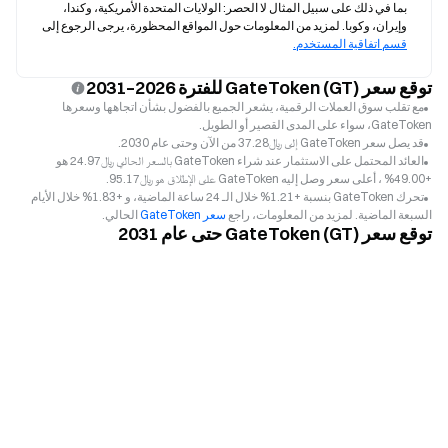
بما في ذلك على سبيل المثال لا الحصر: الولايات المتحدة الأمريكية، وكندا، 
وإيران، وكوبا. لمزيد من المعلومات حول المواقع المحظورة، يرجى الرجوع إلى 
قسم اتفاقية المستخدم.
توقع سعر GateToken (GT) للفترة 2026–2031
مع تقلب سوق العملات الرقمية، يشعر الجميع بالفضول بشأن اتجاهها وسعرها
GateToken، سواء على المدى القصير أو الطويل.
قد يصل سعر GateToken إلى ﷼‎37.28 من الآن وحتى عام 2030.
العائد المحتمل على الاستثمار عند شراء GateToken بالسعر الحالي ﷼‎24.97 هو
+49.00% ، أعلى سعر وصل إليه GateToken على الإطلاق هو ﷼‎95.17.
تحرك GateToken بنسبة +1.21% خلال الـ 24 ساعة الماضية، و +1.83% خلال الأيام
السبعة الماضية. لمزيد من المعلومات، راجع
سعر GateToken
الحالي.
توقع سعر GateToken (GT) حتى عام 2031