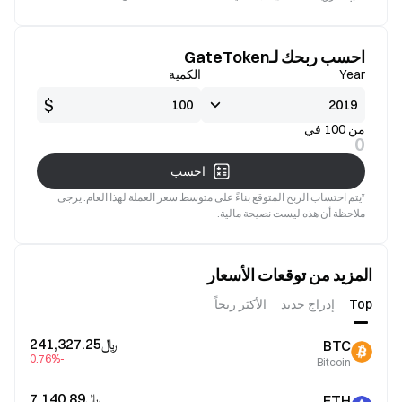
جيدة
صالح
احسب ربحك لـGateToken
Year
الكمية
$
من 100 في
0
احسب
*يتم احتساب الربح المتوقع بناءً على متوسط سعر العملة لهذا العام. يرجى
ملاحظة أن هذه ليست نصيحة مالية.
المزيد من توقعات الأسعار
Top
إدراج جديد
الأكثر ربحاً
﷼‎241,327.25
BTC
-0.76%
Bitcoin
﷼‎7,140.89
ETH