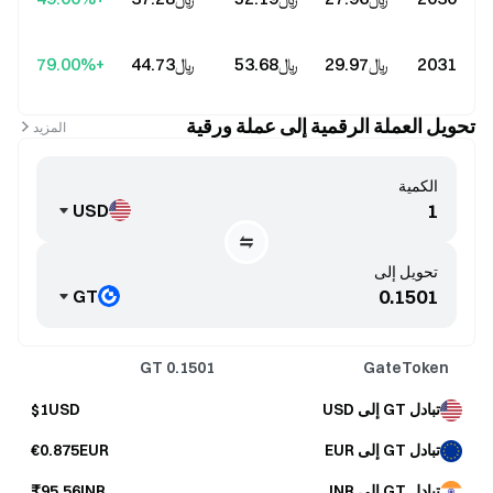
2031
﷼‎29.97
﷼‎53.68
﷼‎44.73
+79.00%
تحويل العملة الرقمية إلى عملة ورقية
المزيد
الكمية
USD
تحويل إلى
GT
GT
0.1501
GateToken
تبادل GT إلى USD
$1USD
تبادل GT إلى EUR
€0.875EUR
تبادل GT إلى INR
₹95.56INR