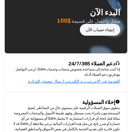
البدء الآن
$100
سجل واحصل على قسيمة
إنشاء حساب الآن
دعم العملاء 24/7/365
إذا كنت بحاجة إلى مساعدة بخصوص منتجات وخدمات Gate، يُرجى التواصل
مع فريق دعم العملاء أدناه.
الخدمة عبر الإنترنت
بريد إلكتروني
إرسال محتوى التذكرة
إخلاء المسؤولية
ينطوي سوق العملات الرقمية على مستوى عالٍ من المخاطر. يُنصح 
المستخدمون بإجراء بحث مستقل وفهم طبيعة الأصول والمنتجات المعروضة 
تمامًا قبل اتخاذ أي قرارات استثمارية. لا تتحمل Gate أي مسؤولية عن أي 
خسارة أو ضرر ناتج عن مثل هذه القرارات المالية.يرجى ملاحظة أن Gate قد لا 
تكون قادرة على تقديم الخدمة بالكامل في بعض الأسواق والمناطق القضائية، 