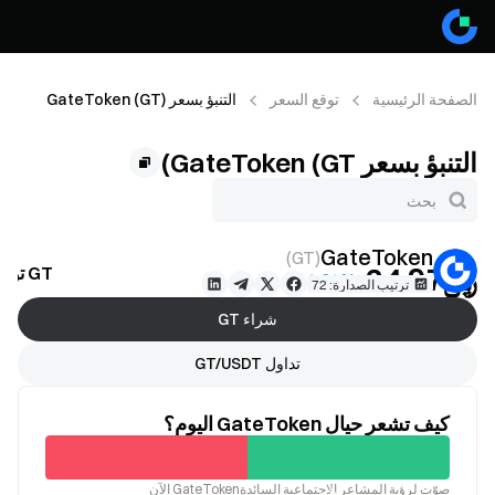
الصفحة الرئيسية
توقع السعر
التنبؤ بسعر GateToken (GT)
التنبؤ بسعر GateToken (GT)
GateToken
)
GT
(
﷼‎24.97
GT توقع السعر
+1.21%
ترتيب الصدارة: 72
شراء GT
تداول GT/USDT
كيف تشعر حيال GateToken اليوم؟
غير
صوّت لرؤية المشاعر الاجتماعية السائدةGateToken الآن