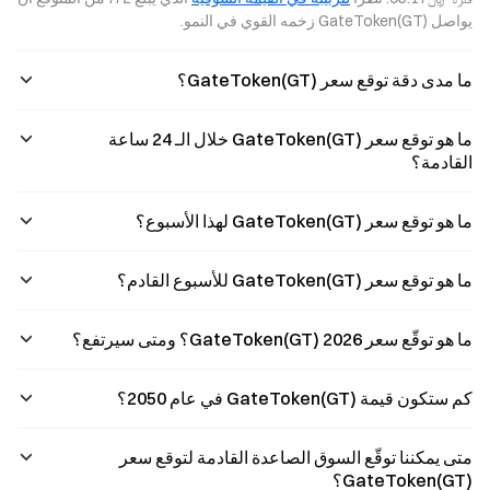
والاستفادة من
مختلف أنواع
تعرّف على
يواصل GateToken(GT) زخمه القوي في النمو.
القبول لدى أكثر من
المتداولين على
متطلبات الترقية
150 مليون تاجر
تحديد الاستراتي?
وكيف يمكن لحيازة
Visa حول العالم.
ما مدى دقة توقع سعر GateToken(GT)؟
عملة GT
اكتشف
مساعدت?
ما هو توقع سعر GateToken(GT) خلال الـ 24 ساعة
القادمة؟
ما هو توقع سعر GateToken(GT) لهذا الأسبوع؟
ما هو توقع سعر GateToken(GT) للأسبوع القادم؟
ما هو توقّع سعر GateToken(GT) 2026؟ ومتى سيرتفع؟
كم ستكون قيمة GateToken(GT) في عام 2050؟
متى يمكننا توقّع السوق الصاعدة القادمة لتوقع سعر
GateToken(GT)؟