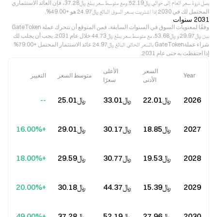
يصل ذروة سعر العام إلى حوالي ﷼‎52.19. ومع متوسط سعر يبلغ ﷼‎37.28، فإن العائد الاستثماري
المحتمل لك في 2030 إذا اشتريت بسعر السوق البالغ ﷼‎24.97 هو +49.00%.
2031 سنوات
وفقًا لمعنويات السوق في السنوات السابقة، فمن المتوقع أن تتحرك عملة GateToken
بين ﷼‎29.97 و ﷼‎53.68، مع متوسط سعر يبلغ ﷼‎44.73 خلال عام 2031. يجب أن يجلب لك
شراء عملةGateToken بالسعر الحالي البالغ ﷼‎24.97 عائد الاستثمار المحتمل +79.00%
إذا احتفظت به حتى عام 2031.
السعر
الأعلى
Year
متوسط السعر
التغيير
الأدنى
سعرًا
2026
﷼‎22.01
﷼‎33.01
﷼‎25.01
--
2027
﷼‎18.85
﷼‎30.17
﷼‎29.01
+16.00%
2028
﷼‎19.53
﷼‎30.77
﷼‎29.59
+18.00%
2029
﷼‎15.39
﷼‎44.37
﷼‎30.18
+20.00%
2030
﷼‎27.96
﷼‎52.19
﷼‎37.28
+49.00%