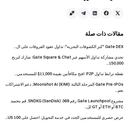
المكافآت:
مقالات ذات صلة
1.
مكافآت مشاركة بطاقة تداول TradFi CFD
خلال الحدث، سيحصل 50 منشئًا محظوظًا على قسيمة مركز
Gate DEX "كنز الكشوفات البحرية": تداول عقود الفروقات على ال...
بقيمة 100 دولار لكل منهم. بالإضافة إلى ذلك، سيحصل 10 منشئين
متميزين على قميص WCTC حصري لعام 2026 لكل منهم.
تحدي مشاركة تداول الأسهم عبر Gate Square & Chat: شارك لتربح
150,000...
2.
مكافآت لوحة صدارة بطاقة رمز TradFi CFD
يمكن للمستخدمين الذين ينشرون باستخدام وسم
نقطة ترابط تداول P2P: افتح مكافأتين بقيمة 11,000$ للمستخدمي...
#TradFiTradingSharingChallenge وبطاقات رمز TradFi CFD
Gate Pre-IPOs المرحلة الثالثة: Moonshot AI (KIMI)، دعم الاشتراكات
المقابلة المشاركة في تحدي لوحة صدارة المنشئين. سيتم احتساب
بعم...
التصنيفات بناءً على إجمالي المنشورات والتفاعل، وسيتم توزيع
مشروع Gate Launchpool رقم 369: SNDKG (SanDisk). قم بتجميد
المكافآت وفقًا للتصنيفات النهائية.
BTC أو ETH أو GT لل...
عرض حصري للمستخدمين الجدد في خدمة التحويل: احصل على 100 US...
الحد
الحد الأدنى
المرتبة
المكافأة
الأدنى