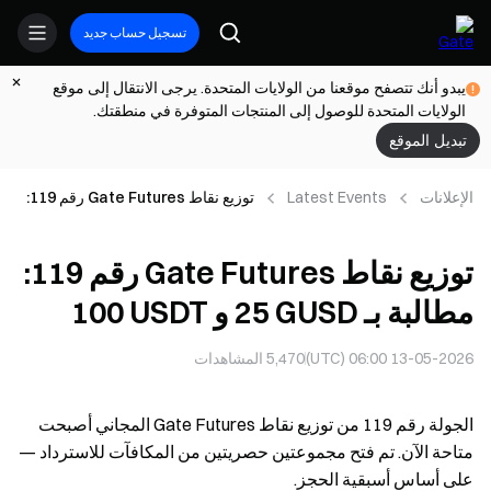
تسجيل حساب جديد
يبدو أنك تتصفح موقعنا من الولايات المتحدة. يرجى الانتقال إلى موقع
الولايات المتحدة للوصول إلى المنتجات المتوفرة في منطقتك.
تبديل الموقع
الإعلانات
Latest Events
توزيع نقاط Gate Futures رقم ‎119‎:
مطالبة بـ ‎25‎ GUSD و ‎100‎ USDT
توزيع نقاط Gate Futures رقم ‎119‎:
مطالبة بـ ‎25‎ GUSD و ‎100‎ USDT
13-05-2026 06:00 (UTC)
5,470
المشاهدات
الجولة رقم 119 من توزيع نقاط Gate Futures المجاني أصبحت
متاحة الآن. تم فتح مجموعتين حصريتين من المكافآت للاسترداد —
على أساس أسبقية الحجز.