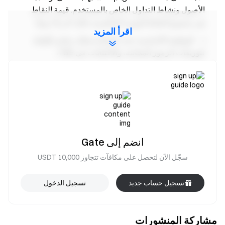
الأصول ونشاط التداول الخاص بالمستخدم. قيمة النقاط
هي مجموع النقاط اليومية المكتسبة خلال آخر 15 يومًا.
اقرأ المزيد
الوظيفة الأساسية: تحدد النقاط بشكل مباشر أهليتك
لتوزيعات الرموز المجانية، والاكتتابات في TGE،
والفعاليات المحدودة الوقت. كلما زادت نقاطك، حصلت
على وصول إلى المزيد من الفعاليات والمزايا.
طريقة احتساب الرصيد: يتم التقاط لقطة يومية
لأرصدة USDT وBTC في حساب العقود الآجلة الخاص
بك (محسوبة بقيمة USD). إذا كان حسابك في وضع
الحساب الموحد (هامش عملة واحدة، هامش متعدد
انضم إلى Gate
العملات، أو هامش المحفظة)، ستُستخدم أرصدة USDT
وBTC في حسابك الفوري ضمن الحساب الموحد
سجّل الآن لتحصل على مكافآت تتجاوز 10,000 USDT
لاحتساب قيمة الأصول. تُمنح نقاط ثابتة حسب الشريحة
المقابلة.
تسجيل حساب جديد
تسجيل الدخول
ملاحظات
مشاركة المنشورات