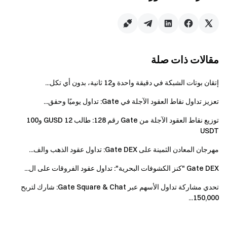
يجب على جميع المشاركين إتمام التحقق من الهوية
قبل المطالبة بالمكافآت.
حجم تداول العقود الآجلة لا يشمل التداول بالنسخ أو
التداول عبر الروبوتات.
مقالات ذات صلة
يتم توزيع مكافآت الرموز من توزيع نقاط Futures
بواسطة المنصة لأغراض المكافآت فقط. الرموز نفسها
إتقان بوتات الشبكة في دقيقة واحدة و12 ثانية، بدون أي تكل...
مستقلة عن المنصة. قد ينطوي المشروع المعني على
تعزيز تداول نقاط العقود الآجلة في Gate: تداول يوميًا وحقق...
مخاطر وتقلبات سعرية؛ يجب على المشاركين توخي
الحذر وفهم المخاطر بشكل كامل قبل المشاركة.
توزيع نقاط العقود الآجلة من Gate رقم 128: طالب 12 GUSD و100
USDT
يُحظر تمامًا التسجيل الجماعي لعدة حسابات، أو
التلاعب بالحجم، أو التداول الوهمي، أو التداول الذاتي.
مهرجان المعادن الثمينة على Gate DEX: تداول عقود الذهب والف...
في حال وجود أي تعارض بين النسخة المترجمة
Gate DEX "كنز الكشوفات البحرية": تداول عقود الفروقات على ال...
والنسخة الإنجليزية، تُعتَمد النسخة الإنجليزية.
تحدي مشاركة تداول الأسهم عبر Gate Square & Chat: شارك لتربح
تحتفظ Gate بالحق الحصري الكامل في تفسير هذا
150,000...
الحدث، ويجوز لها تعديل الشروط أو إلغاء الحدث وفقًا
لتقديرها دون إشعار مسبق.