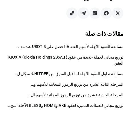
وMU/USDT وCRCLX/USDT الدائمة ليكونوا مؤهلين
للمكافآت. حجم التداول = كمية الشراء + كمية البيع.
بالنسبة للمكافأة 2، يتم احتساب إيداعات CRCLX
فقط كإيداعات صالحة. صافي الإيداع = إجمالي الإيداعات
مقالات ذات صلة
خلال فترة الفعالية − إجمالي السحوبات خلال فترة
الفعالية. يتم احتساب الإيداعات على السلسلة، وP2P،
مسابقة العقود الآجلة لأسهم الفئة A: احصل على 3 USDT عند تنف...
والإيداعات بالعملات المحلية فقط. التحويلات الداخلية
غير مشمولة.
توزيع مجاني لعملة جديدة من عقود KIOXIA (Kioxia Holdings 285A.T)
العقو...
سيتم إصدار مكافآت الفعالية على شكل قسائم
مسابقة تداول العقود الآجلة لما قبل السوق من UNITREE: سجّل ل...
مراكز؛ سيتم إيداع جميع المكافآت في حسابات
المستخدمين خلال 14 يوم عمل بعد انتهاء الفعالية.
المرحلة الثانية عشرة من توزيع الرموز المجانية للأسهم و...
يمكن للمستخدمين المشاركة في فعاليات Gate
المرحلة الحادية عشرة من توزيع الرموز المجانية لأسهم ال...
المماثلة الأخرى لكنهم سيحصلون على مكافأة واحدة
فقط من الأنشطة.
توزيع مجاني للعملات المميزة لعقود AKE وHOME وBLESS الآجلة: سج...
يُحظر تمامًا التسجيل الجماعي لحسابات وهمية،
والتلاعب الضار بالحجم، والتداول الذاتي، وأي أنشطة