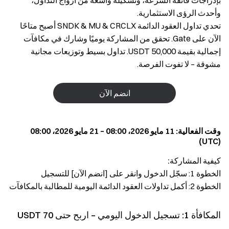
بإدراجات فائقة السرعة، وتشكيلة واسعة من أزواج التداول،
وأحدث الرؤى الاستثمارية.
تحدي تداول العقود الدائمة SNDK & MU & CRCLX أصبح متاحًا
الآن على Gate. تحقق من المشاركة يوميًا وشارك في مكافآت
إجمالية بقيمة 50,000 USDT. تداول بسيط وتوزيعات مجانية
مشوقة – لا تفوت الفرصة.
انضم الآن
وقت الفعالية: 11 مايو 2026، 08:00 – 21 مايو 2026، 08:00
(UTC)
كيفية المشاركة:
الخطوة 1: سجّل الدخول وانقر على [انضم الآن] للتسجيل
الخطوة 2: أكمل تداولات العقود الدائمة اليومية للمطالبة بالمكافآت
المكافأة 1: تسجيل الدخول اليومي – اربح حتى 70 USDT