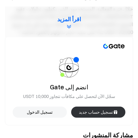
خلال فترة الفعالية، المستخدمون الذين يكملون تداولات عقود
SNDK/USDT وMU/USDT وCRCLX/USDT الدائمة أو معاملات
اقرأ المزيد
التحويل (Convert) بقيمة ≥ 5,000 USDT سيشاركون في توزيع
30,000 USDT بناءً على نسبة حجم تداولهم (العقود الدائمة +
التحويل)، مع حد أقصى 200 USDT لكل مستخدم.
اطلع على دليل التحويل:
التطبيق
/
الويب
حقق عائدًا على أموال عقودك الدائمة
تداول في أي وقت — استمر في جني المكافآت مع الأموال المرنة
جرّب الآن
انضم إلى Gate
سجّل الآن لتحصل على مكافآت تتجاوز 10,000 USDT
ملاحظات:
يجب على المشاركين النقر على زر [انضم الآن] في
تسجيل حساب جديد
تسجيل الدخول
صفحة الفعالية للتسجيل وإكمال التحقق من الهوية
لاستلام المكافآت.
مشاركة المنشورات
يجب على المستخدمين تداول عقود SNDK/USDT