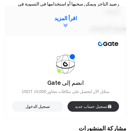
رصيد التاجر ويمكن سحبها أو استخدامها في التسوية في
أي وقت.
اقرأ المزيد
طريقة الاستخدام
بعد تفعيل الميزة، يمكن للتجار تسجيل الدخول إلى
لوحة معلومات تاجر Gate Pay عبر
https://www.gate.com/ar/pay
والانتقال إلى الرصيد
→ اكسب للوصول إلى ميزة الربح التلقائي؛
اضغط على تفعيل لتنشيط الميزة، وسيقوم النظام
تلقائيًا بإدارة الأموال غير المستخدمة لتحقيق العائد؛
انضم إلى Gate
يمكن للتجار عرض أرصدتهم، والأرباح المتراكمة،
سجّل الآن لتحصل على مكافآت تتجاوز 10,000 USDT
والأصول المدعومة، والعوائد السنوية الحالية في الوقت
الفعلي على صفحة اكسب؛
تسجيل حساب جديد
تسجيل الدخول
لتعطيل الميزة، يمكن القيام بذلك من نفس الصفحة.
سيتم استرداد الأموال تلقائيًا إلى حساب الرصيد دون
مشاركة المنشورات
التأثير على الاستخدام المستقبلي.