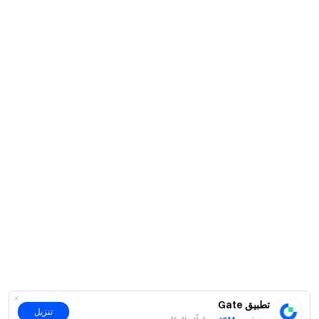
ابقَ على اتصال
قم بزيارة الموقع الرسمي لـ Gate
حمّل تطبيق Gate على الجوال أو الكمبيوتر
تابعنا على X (تويتر)
للحصول على المزيد من المكافآت
انضم إلى مجتمعنا على تيليغرام
لمناقشة أحدث المواضيع الرائجة
تفاعل مع مجتمعنا العالمي
واطّلع على آخر المستجدات
الشفافية والأمان
تحقق من إثبات الاحتياطي بنسبة 100% لدينا
تطبيق Gate
تنزيل