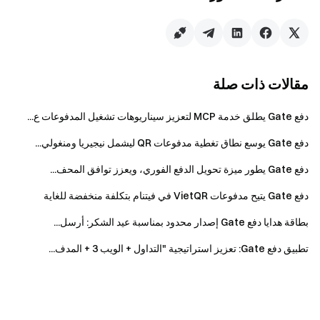
من خلال تركيزها على انخفاض المخاطر، والمرونة العالية، وانعدام
التكلفة، تتيح ميزة الربح التلقائي من Gate Pay للأموال غير
المستخدمة تحقيق عائد مع الحفاظ الكامل على سيولة التجار
واحتياجاتهم التشغيلية اليومية. ستواصل Gate Pay تعزيز خدمات
مقالات ذات صلة
التجار وتقديم المزيد من الميزات القيمة العملية لدعم كفاءة رأس
المال وتحقيق نمو أعمال مستدام.
دفع Gate يطلق خدمة MCP لتعزيز سيناريوهات تشغيل المدفوعات ع...
دفع Gate يوسع نطاق تغطية مدفوعات QR ليشمل نيجيريا ومنغولي...
فريق Gate
دفع Gate يطور ميزة تحويل الدفع الفوري، ويعزز توافق المحف...
٦ فبراير ٢٠٢٦
دفع Gate يتيح مدفوعات VietQR في فيتنام بتكلفة منخفضة للغاية
بطاقة هدايا دفع Gate إصدار محدود بمناسبة عيد الشكر: أرسل...
بوابتك إلى عالم العملات الرقمية
تطبيق دفع Gate: تعزيز استراتيجية "التداول + الويب 3 + المدف...
تداول بأمان وسرعة وسهولة أكثر من 4,900 عملة رقمية
اتخذ الخطوة الآن
سجّل
واحصل على مكافآت ترحيبية تصل إلى 10.000 دولار
ادعُ أصدقاءك
واكسب عمولة 40%