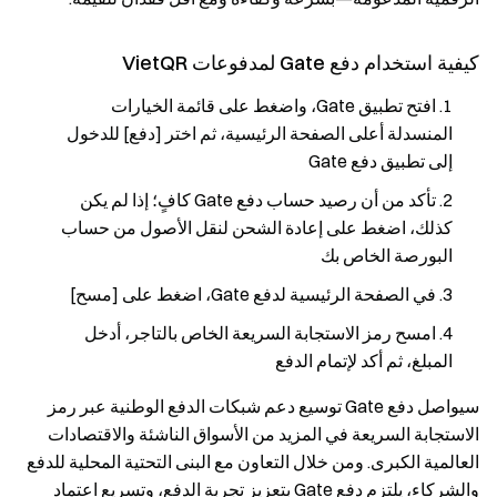
كيفية استخدام دفع Gate لمدفوعات VietQR
افتح تطبيق Gate، واضغط على قائمة الخيارات
المنسدلة أعلى الصفحة الرئيسية، ثم اختر [دفع] للدخول
إلى تطبيق دفع Gate
تأكد من أن رصيد حساب دفع Gate كافٍ؛ إذا لم يكن
كذلك، اضغط على إعادة الشحن لنقل الأصول من حساب
البورصة الخاص بك
في الصفحة الرئيسية لدفع Gate، اضغط على [مسح]
امسح رمز الاستجابة السريعة الخاص بالتاجر، أدخل
المبلغ، ثم أكد لإتمام الدفع
سيواصل دفع Gate توسيع دعم شبكات الدفع الوطنية عبر رمز
الاستجابة السريعة في المزيد من الأسواق الناشئة والاقتصادات
العالمية الكبرى. ومن خلال التعاون مع البنى التحتية المحلية للدفع
والشركاء، يلتزم دفع Gate بتعزيز تجربة الدفع، وتسريع اعتماد