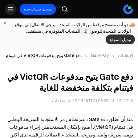
تسجيل حساب جديد
يبدو أنك تتصفح موقعنا من الولايات المتحدة. يرجى الانتقال إلى موقع
الولايات المتحدة للوصول إلى المنتجات المتوفرة في منطقتك.
تبديل الموقع
الإعلانات
Gate Pay
دفع Gate يتيح مدفوعات VietQR في فيتنام
بتكلفة منخفضة للغاية
دفع Gate يتيح مدفوعات VietQR في
فيتنام بتكلفة منخفضة للغاية
11-12-2025 06:25 (UTC)
19,252
المشاهدات
منذ أن أطلق دفع Gate دعم نظام رمز الاستجابة السريعة الوطني
في فيتنام (VietQR)، أصبح بإمكان المستخدمين إجراء مدفوعات
يومية سريعة وآمنة ومريحة باستخدام العملات الرقمية لدى أكثر