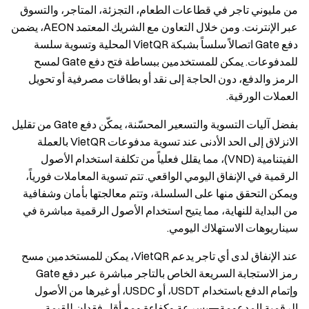
من مليوني تاجر في قطاعات الطعام، التجزئة، المتاجر، والتسوق
عبر الإنترنت. ومن خلال التعاون مع الشريك المعتمد AEON، يضمن
دفع Gate اتصالاً سلساً بشبكة VietQR المحلية وتسوية سلسة
للمدفوعات. يمكن للمستخدمين ببساطة فتح دفع Gate لمسح
الرمز والدفع، دون الحاجة إلى نقد أو بطاقات مصرفية أو تحويل
العملات الورقية.
بفضل آليات التسوية والتسعير المحسّنة، يمكّن دفع Gate من تقليل
الانزلاق إلى الحد الأدنى عند تسوية مدفوعات VietQR بالعملة
الفيتنامية (VND)، مما يقلل فعلياً من تكلفة استخدام الأصول
الرقمية في الإنفاق اليومي الواقعي. تتم تسوية المعاملات فورياً،
ويمكن التحقق منها على السلسلة، وتتم معالجتها بأمان وشفافية
من البداية للنهاية، مما يتيح استخدام الأصول الرقمية مباشرة في
سيناريوهات الاستهلاك اليومي.
عند الإنفاق لدى أي تاجر يدعم VietQR، يمكن للمستخدمين مسح
رمز الاستجابة السريعة الخاص بالتاجر مباشرة عبر دفع Gate
وإتمام الدفع باستخدام USDT، أو USDC، أو غيرها من الأصول
الرقمية المدعومة—بسرعة وكفاءة ومع أقل فقدان للقيمة.