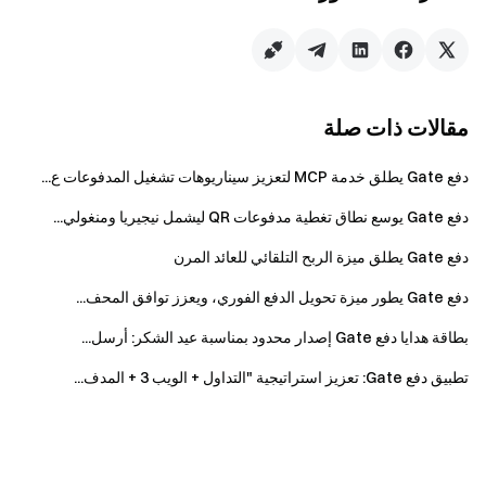
المستخدم عبر
https://www.gate.com/ar/user-agreement
.
فريق Gate
١١ ديسمبر ٢٠٢٥
مقالات ذات صلة
دفع Gate يطلق خدمة MCP لتعزيز سيناريوهات تشغيل المدفوعات ع...
بوابتك إلى عالم العملات الرقمية
دفع Gate يوسع نطاق تغطية مدفوعات QR ليشمل نيجيريا ومنغولي...
تداول بأمان وسرعة وسهولة أكثر من 4,900 عملة رقمية
دفع Gate يطلق ميزة الربح التلقائي للعائد المرن
اتخذ الخطوة الآن
سجّل
واحصل على مكافآت ترحيبية تصل إلى 10.000 دولار
دفع Gate يطور ميزة تحويل الدفع الفوري، ويعزز توافق المحف...
ادعُ أصدقاءك
واكسب عمولة 40%
بطاقة هدايا دفع Gate إصدار محدود بمناسبة عيد الشكر: أرسل...
ابقَ على اتصال
قم بزيارة الموقع الرسمي لـ Gate
تطبيق دفع Gate: تعزيز استراتيجية "التداول + الويب 3 + المدف...
حمّل تطبيق Gate على الجوال أو الكمبيوتر
تابعنا على X (تويتر)
للحصول على المزيد من المكافآت
انضم إلى مجتمعنا على تيليغرام
لمناقشة أحدث المواضيع الرائجة
تفاعل مع مجتمعنا العالمي
واطّلع على آخر المستجدات