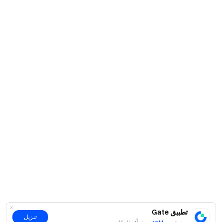
فريق Gate
٢٥ نوفمبر ٢٠٢٥
بوابتك إلى عالم العملات الرقمية
تداول بأمان وسرعة وسهولة أكثر من 4,900 عملة رقمية
اتخذ الخطوة الآن
سجّل
واحصل على مكافآت ترحيبية تصل إلى 10.000 دولار
ادعُ أصدقاءك
واكسب عمولة 40%
ابقَ على اتصال
قم بزيارة الموقع الرسمي لـ Gate
حمّل تطبيق Gate على الجوال أو الكمبيوتر
تابعنا على X (تويتر)
للحصول على المزيد من المكافآت
انضم إلى مجتمعنا على تيليغرام
لمناقشة أحدث المواضيع الرائجة
تفاعل مع مجتمعنا العالمي
واطّلع على آخر المستجدات
تطبيق Gate
الشفافية والأمان
تنزيل