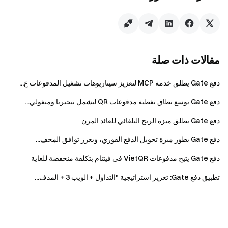
تأسست Gate في عام 2013 على يد الدكتور هان، وهي واحدة من
أبرز منصات تداول العملات الرقمية عالميًا. تخدم المنصة أكثر من
٤٢ مليون مستخدم وتدعم تداول أكثر من ٣٬٦٠٠ أصل رقمي.
وبصفتها معيارًا في القطاع، كانت Gate من أوائل المنصات التي
مقالات ذات صلة
طبقت إثبات الاحتياطي بنسبة ١٠٠٪، وتواصل توسيع منظومتها عبر
خدمات مثل محفظة Gate ومبادرة Gate Ventures.
دفع Gate يطلق خدمة MCP لتعزيز سيناريوهات تشغيل المدفوعات ع...
لمزيد من المعلومات، يرجى زيارة:
الموقع الإلكتروني
|
X
|
تيليجرام
|
لينكدإن
|
إنستغرام
|
يوتيوب
دفع Gate يوسع نطاق تغطية مدفوعات QR ليشمل نيجيريا ومنغولي...
دفع Gate يطلق ميزة الربح التلقائي للعائد المرن
إخلاء مسؤولية
:
دفع Gate يطور ميزة تحويل الدفع الفوري، ويعزز توافق المحف...
هذا المحتوى لا يشكل عرضًا أو طلبًا أو توصية. يجب عليك دائمًا
دفع Gate يتيح مدفوعات VietQR في فيتنام بتكلفة منخفضة للغاية
طلب المشورة المهنية المستقلة قبل اتخاذ قرارات الاستثمار.
يرجى العلم أن Gate قد تفرض قيودًا أو تمنع جميع أو بعض خدماتها
تطبيق دفع Gate: تعزيز استراتيجية "التداول + الويب 3 + المدف...
في بعض المناطق المحظورة. لمزيد من المعلومات، يرجى قراءة
اتفاقية المستخدم عبر
https://www.gate.com/ar/user-
.
agreement