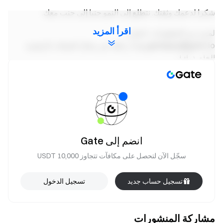
شكرا لدعمك وثقتك. نتطلع إلى النمو جنبا إلى جنب معك.
اقرأ المزيد
لمزيد من المعلومات، اتصل بـ
gatepay@gate.io
وابدأ رحلتك في مجال العملات الرقمية
الخاصة بك!
إخلاء المسؤولية
هذا المحتوى لا يشكل أي عرض أو دعوة أو نصيحة. يجب عليك دائمًا
طلب المشورة المهنية المستقلة قبل اتخاذ أي قرار استثماري.
يرجى ملاحظة أن Gate قد تقيد أو تحظر كل الخدمات أو بعضها من
انضم إلى Gate
المناطق المقيدة. يرجى قراءة اتفاقية المستخدم لمزيد من
المعلومات.
سجّل الآن لتحصل على مكافآت تتجاوز 10,000 USDT
اتفاقية المستخدم
تسجيل حساب جديد
تسجيل الدخول
فريق Gate
31 مارس 2025
مشاركة المنشورات