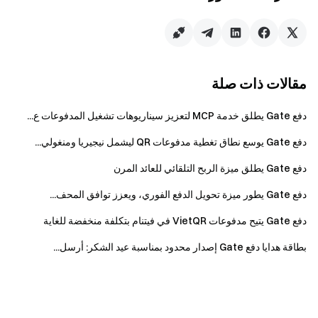
بوابة العملات الرقمية
تداول أكثر من 3,800 عملة رقمية بأمان وسرعة وسهولة على
Gate
تتخذ الإجراء الآن
سجل
وادعوا حتى 10,000 دولار من مكافآت
الترحيب
مقالات ذات صلة
دعوة الأصدقاء
وكسب عمولة 40%
ابق على تواصل
زيارة موقع Gate الرسمي
قم بتنزيل تطبيق Gate
|
دفع Gate يطلق خدمة MCP لتعزيز سيناريوهات تشغيل المدفوعات ع...
سطح المكتب
دفع Gate يوسع نطاق تغطية مدفوعات QR ليشمل نيجيريا ومنغولي...
متابعة لنا على X (تويتر)
للحصول على المزيد من المكافآت
انضم إلى مجتمعنا على تطبيق تليجرام
لمناقشة المواضيع الرائجة
دفع Gate يطلق ميزة الربح التلقائي للعائد المرن
تفاعل مع مجتمعنا العالمي
للرؤى الأحدث
دفع Gate يطور ميزة تحويل الدفع الفوري، ويعزز توافق المحف...
الشفافية والأمان
تحقق من احتياطينا بنسبة 100%
دفع Gate يتيح مدفوعات VietQR في فيتنام بتكلفة منخفضة للغاية
بطاقة هدايا دفع Gate إصدار محدود بمناسبة عيد الشكر: أرسل...