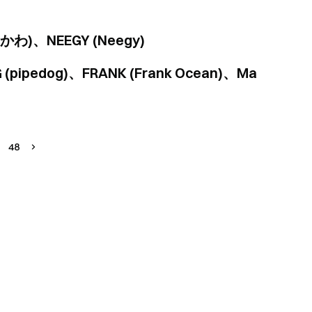
いかわ)、NEEGY (Neegy)
G (pipedog)、FRANK (Frank Ocean)、Ma
48