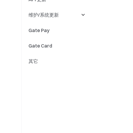
维护/系统更新
量化基金
精度
Gate Pay
法币理财
充值提现
Gate Card
代币更名
其它
引擎升级
系统更新