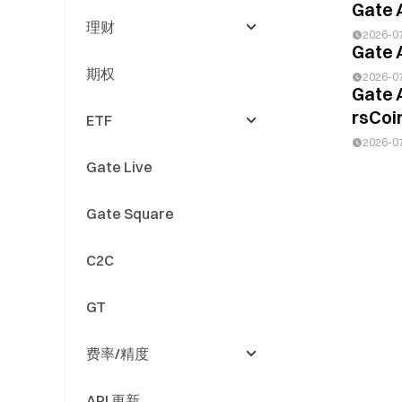
Gate 
理财
Perps 上新
闪兑
交易/做市
2026-0
Gate
期权
Perps 活动
借贷中心
理财
2026-0
Gate 
rsCoin
ETF
Gate Fun
余币宝
2026-0
Gate Live
Meme Go
链上赚币
上新
Gate Square
Gate Layer
抵押借币
下架
C2C
持币生息
资产合并
GT
杠杆无忧
活动
费率/精度
双币投资
其他
API 更新
定投理财
费率