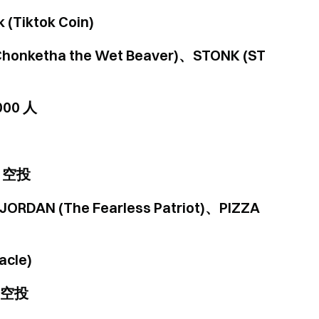
(Tiktok Coin)
Chonketha the Wet Beaver)、STONK (ST
00 人
0 空投
、JORDAN (The Fearless Patriot)、PIZZA
acle)
0 空投