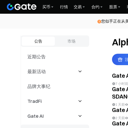
买币
行情
交易
合约
股票
您似乎正在从
Alp
公告
市场
近期公告
注
最新活动
Gate
7 小时
品牌大事纪
最新活动
Gate 
SDANQ
TradFi
交易大赛
1 天前
Gat
Gate AI
跟单活动
CFD
2 天前
Gate 