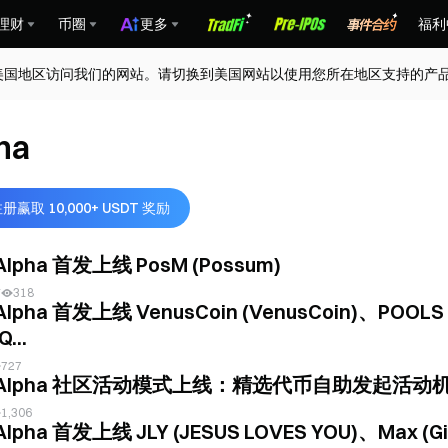
理财
币圈
更多
福利
美国地区访问我们的网站。请切换到美国网站以使用您所在地区支持的产
ha
册赢取 10,000+ USDT 奖励
 Alpha 首发上线 PosM (Possum)
前
318
Alpha 首发上线 VenusCoin (VenusCoin)、POOLS (p
...
727
e Alpha 社区活动模式上线：精选代币自助发起活
1,306
Alpha 首发上线 JLY (JESUS LOVES YOU)、Max (Gi