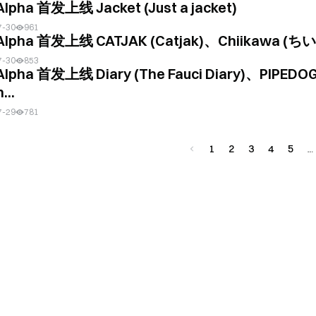
Alpha 首发上线 Jacket (Just a jacket)
7-30
961
 Alpha 首发上线 CATJAK (Catjak)、Chiikawa (ち
7-30
853
Alpha 首发上线 Diary (The Fauci Diary)、PIPEDO
...
7-29
781
1
2
3
4
5