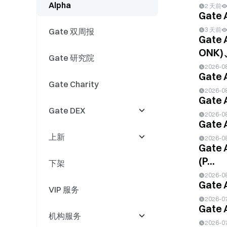
Alpha
GT 活动
股票
Gate AI
2 天前
Gate 
3 天前
Gate 双周报
现货/合约
股票拆 / 合股
Gate AI Bot
Gate 
ONK)、
Gate 研究院
事件合约
股票股息派发
GateClaw（蓝龙虾）
2026-0
Gat
Gate Charity
股票产品更新
Gate for AI Agent
2026-0
Gate
Gate DEX
股票活动
GateRouter
2026-0
Gate
上新
DEX 活动
2026-0
Gate 
(P...
下架
Swap
上新
2026-0
Gate
VIP 服务
现货上新
现货上新
2026-0
Gate
机构服务
现货活动
合约上新
2026-0