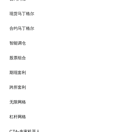
极速定投
领水中心
NFT特色玩法
现货马丁格尔
Web3 API
合约马丁格尔
智能调仓
股票组合
期现套利
跨所套利
无限网格
杠杆网格
CTA-专家机器人