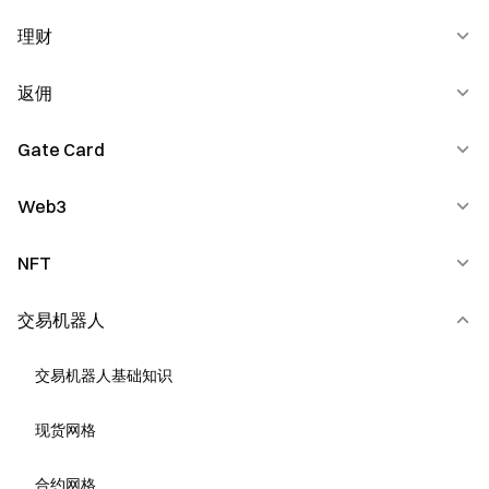
体验金和体验券
GateRouter
理财
广场
K线基础知识
Gate Skills Hub
直播
返佣
抵押借币
技术形态的识别与应用
主播学院
定投理财
Gate Card
返佣规则
均线与趋势线的应用
持币生息
返佣常见问题
Web3
Gate Card 基础知识
技术指标的应用
双币投资
Gate Card 返现与奖励
NFT
Web3 钱包
合约课堂-建立合约交易系统（进阶）
余币宝
Gate Card （经典卡 & 铂金卡）
Web3 交易
交易机器人
Gate NFT 市场基础教程
量化基金
Gate Card （标准卡）
Web3 DApp
如何创作 NFT
交易机器人基础知识
链上赚币
Gate Card（签名卡）
Web3 Swap
如何出售 NFT
现货网格
杠杆无忧
Gate Card
Web3 NFT
如何购买 NFT
合约网格