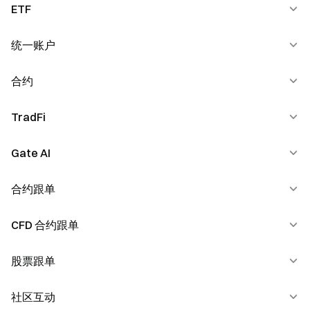
K 线说明
C2C广告商
ETF
现货交易
KYC&安全设置
C2C安全问题
杠杆交易
统一账户
新手引导
充提问题
C2C支付设置
股票代币
功能介绍
合约
统一账户概览
常见问题
C2C常见问题
委托交易
统一账户风控机制
TradFi
新手介绍
安全专区
法币理财
功能介绍
Gate AI
CFD 合约
卡券中心
永续合约
股票
合约跟单
Gate AI
福利
交割合约
Gate AI Bot
CFD 合约跟单
产品更新
加密入门
订单类型
GateClaw（蓝龙虾）
带单指南
股票跟单
CFD 合约跟单指南
TradingView
合约底层逻辑机制
Gate for AI Agent
跟单指南
社区互动
股票跟单指南