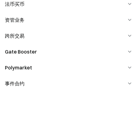
期权平台功能
商家接入说明
Gate Launchpad
法币买币
新手指南
Gate Pay 法币
HODLer Airdrop
功能介绍
资管业务
Gate Connect
CandyDrop
三方渠道
跨所交易
资管产品管理
Pre-IPOs
Gate Booster
功能介绍
Polymarket
发帖任务
推荐任务
事件合约
新手指南
功能介绍
功能介绍
FAQ