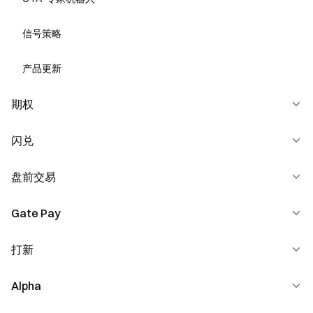
信号策略
产品更新
期权
闪兑
新手介绍
交易委托类型
盘前交易
闪兑交易
基础知识
Gate Pay
盘前交易入门必读
期权交易规则
打新
Gate Pay 使用说明
期权组合策略
Gate 加密货币礼品卡使用说明
Alpha
Gate Launchpool