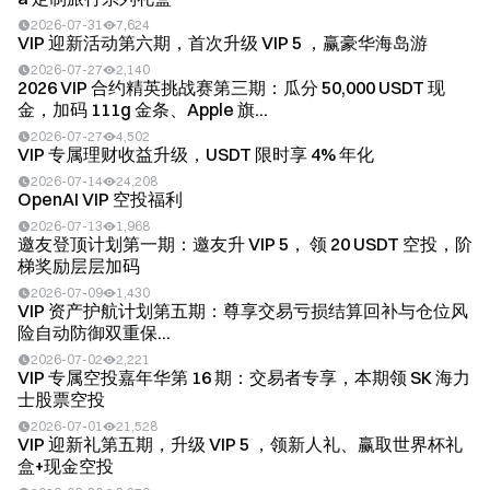
2026-07-31
7,624
VIP 迎新活动第六期，首次升级 VIP 5 ，赢豪华海岛游
2026-07-27
2,140
2026 VIP 合约精英挑战赛第三期：瓜分 50,000 USDT 现
金，加码 111g 金条、Apple 旗...
2026-07-27
4,502
VIP 专属理财收益升级，USDT 限时享 4% 年化
2026-07-14
24,208
OpenAI VIP 空投福利
2026-07-13
1,968
邀友登顶计划第一期：邀友升 VIP 5， 领 20 USDT 空投，阶
梯奖励层层加码
2026-07-09
1,430
VIP 资产护航计划第五期：尊享交易亏损结算回补与仓位风
险自动防御双重保...
2026-07-02
2,221
VIP 专属空投嘉年华第 16 期：交易者专享，本期领 SK 海力
士股票空投
2026-07-01
21,528
VIP 迎新礼第五期，升级 VIP 5 ，领新人礼、赢取世界杯礼
盒+现金空投