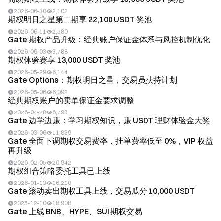
2026-06-30
2,102
期权明日之星第二期享 22,100 USDT 奖池
2026-06-11
2,580
Gate 期权产品升级：经典账户保证金体系与风控机制优化
2026-06-03
3,788
期权体验赛享 13,000 USDT 奖池
2026-05-29
6,144
Gate Options：期权明日之星，交易员扶持计划
2026-05-06
6,092
经典期权账户的卖单保证金要求调整
2026-04-28
6,793
Gate 边学边赚：学习期权知识，赚 USDT 理财体验金大奖
2026-03-06
11,839
Gate 全面下调期权交易费率，挂单费率低至 0%，VIP 权益
再升级
2026-02-05
20,942
期权组合策略委托工具已上线
2026-01-13
16,218
Gate 滚动卖出期权工具上线，交易瓜分 10,000 USDT
2025-12-10
18,908
Gate 上线 BNB、HYPE、SUI 期权交易