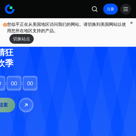
预言
注册
家，
您似乎正在从美国地区访问我们的网站。请切换到美国网站以使
世界
用您所在地区支持的产品。
杯竞
切换站点
猜狂
欢季
0
:
00
:
00
结束