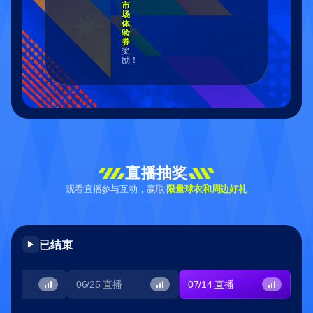
市
场
体
验
券
奖
励！
直播抽奖
观看直播参与互动，赢取
限量球衣和周边好礼
已结束
▶
直播
06/25
直播
07/14
直播