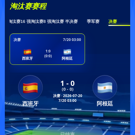
淘汰赛赛程
32 强淘汰赛
16 强淘汰赛
8 强淘汰赛
半决赛
季军赛
决赛
决赛
7/20 03:00
1:0
(
0
:
0
)
西班牙
阿根廷
1 - 0
(0 - 0)
决赛 · 2026-07-20
7/20 03:00
西班牙
阿根廷
已结束