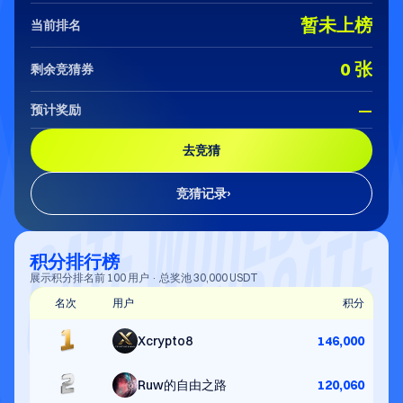
暂未上榜
当前排名
0 张
剩余竞猜券
—
预计奖励
去竞猜
竞猜记录
›
积分排行榜
展示积分排名前 100 用户 · 总奖池 30,000 USDT
名次
用户
积分
Xcrypto8
146,000
Ruw的自由之路
120,060