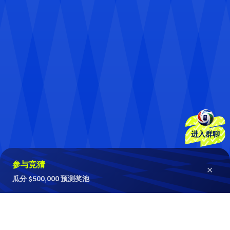
赛果速递
7月15日 03:00
｜
法国
西班牙
0:2
赛果速递
7月16日 03:00
｜
英格兰
阿根廷
1:2
赛果速递
7月19日 05:00
｜
法国
英格兰
4:6
赛果速递
进入群聊
7月20日 03:00
｜
西班牙
阿根廷
1:0（0:0）
参与竞猜
Gate App
✕
下载
4500 万
交易者的信赖首选
瓜分 $500,000 预测奖池
赛果速递
7月15日 03:00
｜
法国
西班牙
0:2