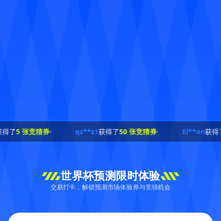
5 张竞猜券
·
qs**s1
获得了
50 张竞猜券
·
El**on
获得了
10
世界杯预测限时体验
交易打卡，解锁预测市场体验券与竞猜机会