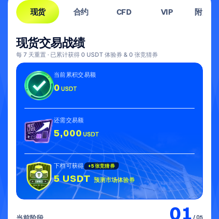
现货
合约
CFD
VIP
附加任
现货交易战绩
每 7 天重置 · 已累计获得 0 USDT 体验券 & 0 张竞猜券
当前累积交易额
0
USDT
还需交易额
5,000
USDT
下档可获得
+
5 张竞猜券
5 USDT
预测市场体验券
01
当前阶段
/
05