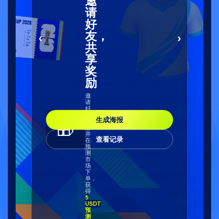
邀
请
好
友，
‹
›
共
享
奖
励
邀
请
好
友
生成海报
注
🎁
册
并
查看记录
在
预
测
市
场
下
单，
获
得
5
USDT
预
测