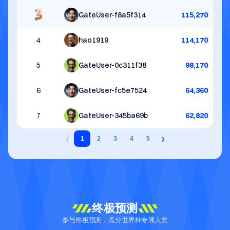
GateUser-f8a5f314
115,270
4
hao1919
114,170
5
GateUser-0c311f38
98,170
6
GateUser-fc5e7524
64,360
7
GateUser-345ba69b
62,820
‹
›
1
2
3
4
5
终极预测
参与终极预测，瓜分世界杯专属大奖