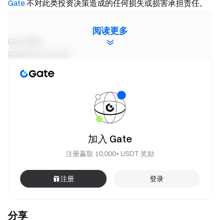
Gate
不对此类投资决策造成的任何损失或损害承担责任。
阅读更多
Gate 团队
2026 年 6 月 10 日
加密货币之门
安全、快捷、轻松交易超过 4,900 种加密货币
立即行动
注册账户
，最高可领 $10,000 迎新奖励
加入 Gate
邀请他人注册
，可获 40% 佣金
关注官方渠道
注册赢取 10,000+ USDT 奖励
访问 Gate 官网
下载 Gate App | 电脑端
注册
登录
关注 X (Twitter)
，获取最新福利
加入 Telegram 社群
，讨论热点话题
分享
进入全球社区
，获取最新资讯