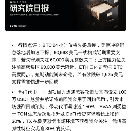
行情点评：
BTC 24 小时价格先扬后抑，美伊冲突消
息落地后加速下探。60,963 美元一线构成近期重要支
撑，若失守则关注 60,000 美元整数关口；上方阻力位关
注前高密集区 63,000 美元附近。ETH 日内走势与 BTC
高度同步，短期动能尚未企稳。若有效跌破 1,625 美元
支撑需警惕进一步回调。
热门代币 ：
H 因项目方遭遇黑客攻击后宣布设立 100
万 USDT 悬赏并承诺将追回资金用于回购代币，引发市
场强烈回购预期，带动代币暴涨近 150%；EVAA 则受益
于 TON 生态活跃度提升及 DeFi 借贷需求增长上涨超
30%，TX 在极度恐慌市场环境下获得资金关注，凭借高
弹性特征实现逾 30% 的反弹。