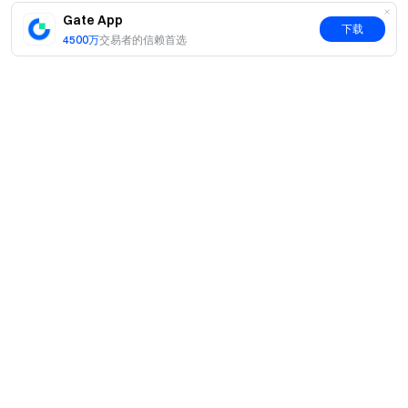
Gate App
下载
4500万
交易者的信赖首选
简介
关于我们
产品
职业机会
C2C
服务
新闻中心
闪兑与大宗交易
VIP 权益
F1 红牛车队官方赞助商
Learn
现货交易
机构服务
用户协议
学院
杠杆交易
建议反馈
风险警示