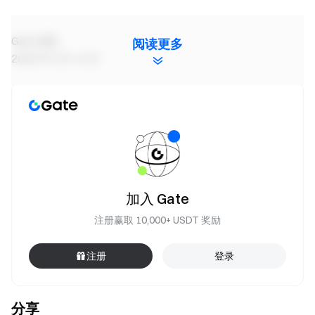
Gate 团队
阅读更多
2026 年 5 月 14 日
加密货币之门
安全、快捷、轻松交易超过 4,900 种加密货币
立即行动
注册账户
，最高可领 $10,000 迎新奖励
邀请他人注册
，可获 40% 佣金
加入 Gate
关注官方渠道
访问 Gate 官网
注册赢取 10,000+ USDT 奖励
下载 Gate App | 电脑端
关注 X (Twitter)
，获取最新福利
注册
登录
加入 Telegram 社群
，讨论热点话题
进入全球社区
，获取最新资讯
透明度保障
分享