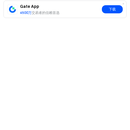
Gate App
下载
4500万
交易者的信赖首选
简介
关于我们
产品
职业机会
C2C
服务
新闻中心
闪兑与大宗交易
VIP 权益
F1 红牛车队官方赞助商
Learn
现货交易
机构服务
用户协议
学院
杠杆交易
建议反馈
风险警示