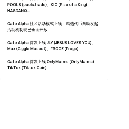
POOLS (pools.trade)、KIO (Rise of a King)、
NASDANQ...
Gate Alpha 社区活动模式上线：精选代币自助发起
活动机制现已全面开放
Gate Alpha 首发上线 JLY (JESUS LOVES YOU)、
Max (Giggle Mascot)、FROGE (Froge)
Gate Alpha 首发上线 OnlyMarms (OnlyMarms)、
TikTok (Tiktok Coin)