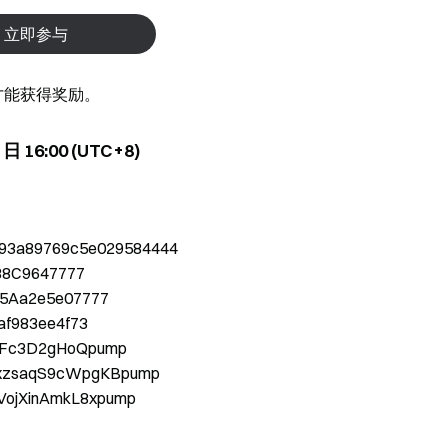
立即参与
才能获得奖励。
 日 16:00 (UTC+8)
993a89769c5e029584444
88C9647777
5Aa2e5e07777
af983ee4f73
KjFc3D2gHoQpump
xzsaqS9cWpgKBpump
VojXinAmkL8xpump