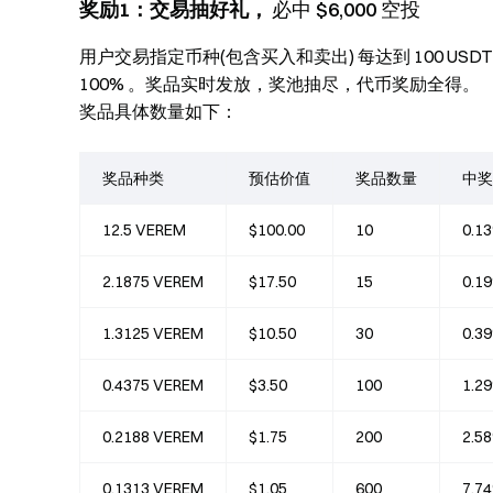
奖励1：交易抽好礼，
必中 $6,000 空投
用户交易指定币种(包含买入和卖出) 每达到 100 US
100% 。奖品实时发放，奖池抽尽，代币奖励全得。
奖品具体数量如下：
奖品种类
预估价值
奖品数量
中奖
12.5 VEREM
$100.00
10
0.1
2.1875 VEREM
$17.50
15
0.1
1.3125 VEREM
$10.50
30
0.3
0.4375 VEREM
$3.50
100
1.2
0.2188 VEREM
$1.75
200
2.5
0.1313 VEREM
$1.05
600
7.7