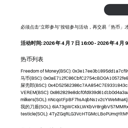
必须点击“立即参与”按钮参与活动，再交易「热币」
活动时间: 2026 年 4 月 7 日 16:00 - 2026 年 4 月 9
热币列表
Freedom of Money(BSC): 0x3e17ee3b1895dd1a7cf
马币(BSC): 0x0aE712fC86CbfC2754cBD0A10572fe
屎壳郎(BSC): 0x4D52562386c7AA854C7E9331843c
VEREM(BSC): 0x862829e8dcf0fd939d61d1b0d4a3a
milkers(SOL): nNcqotFpBF7hsAqbNs1v2cYWeMna
我的刀盾(SOL): 6iA73gWCKkLWKbVr8rgibV57MMR
testicle(SOL): 4TyZGqRLG3VcHTGMcLBoPUmqYitM