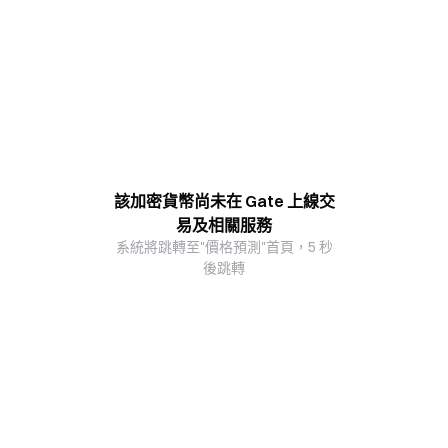
該加密貨幣尚未在 Gate 上線交
易及相關服務
系統將跳轉至"價格預測"首頁，5 秒
後跳轉