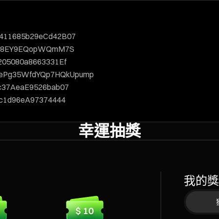
F411685b29eCd42B07
JQ8EY9EQopWQmM7S
205080a8663331Ef
nePg35WfdYQp7HQkUpump
c37AeaE9526bab07
c1d96eA97374444
幸運抽獎
我的獎