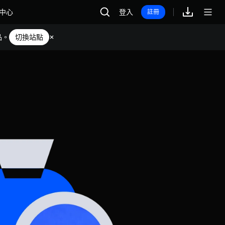
中心
登入
註冊
品。
切換站點