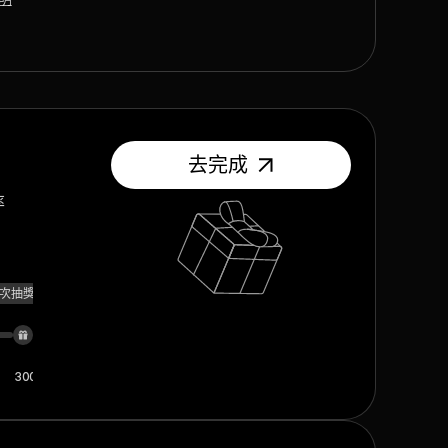
去完成
率
1次抽獎機會
300