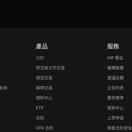
產品
服務
C2C
VIP 權益
閃兑與大宗交易
機構服務
現貨交易
建議反饋
贊助商
槓桿交易
公告列表
理財中心
費率標準
ETF
幫助中心
合約
上幣申請
CFD 合約
智能合約安全