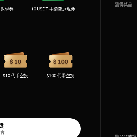
獲得獎品
續費返現券
10 USDT 手續費返現券
$10 代币空投
$100 代幣空投
獎
機會
獎品發放說