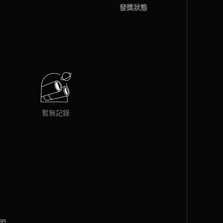
發獎狀態
暫無記錄
明