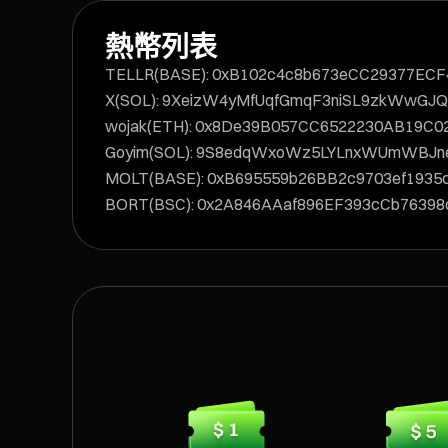
熱幣列表
TELLR(BASE): 0xB102c4c8b673eCC29377EC
X(SOL): 9XeizW4yMfUqfGmqF3niSL9zkWwG
wojak(ETH): 0x8De39B057CC6522230AB19C0
Goyim(SOL): 9S8edqWxoWz5LYLnxWUmWBJ
MOLT(BASE): 0xB695559b26BB2c9703ef1935
BORT(BSC): 0x2A846AAaf896EF393cCb76398