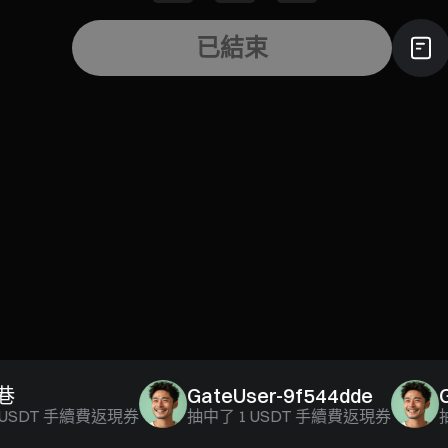
已結束
GateUser-9f544dde
Gate
DT 手續費返現券
抽中了
1 USDT 手續費返現券
抽中了