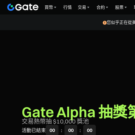
買幣
行情
交易
合約
股票
您似乎正在從
Gate Alpha 抽獎
交易熱幣抽 $10,000 獎池
活動已結束
00
:
00
:
00