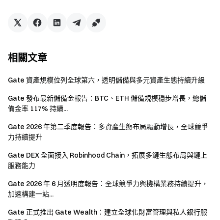
會限制或禁止來自受限制地區的所有或部分服務，請閱讀
用戶協議
了解更多資訊。
Gate 團隊
相關文章
2026 年 5 月 26 日
Gate 資產規模位列全球第六，透明儲備與多元資產生態持續升級
Gate 發布最新儲備金報告：BTC、ETH 儲備規模穩步增長，總儲
加密貨幣之門
備金率 117% 持續...
安全、快捷、輕鬆交易超過 4,900 種加密貨幣
立即行動
Gate 2026 年第二季度報告：多資產生態布局驅動增長，全球競爭
力持續提升
註冊帳戶
，最高可領 $10,000 迎新獎勵
邀請他人註冊
，可獲 40% 佣金
Gate DEX 全面接入 Robinhood Chain，拓展多鏈生態布局與鏈上
關注官方頻道
服務能力
訪問 Gate 官網
Gate 2026 年 6 月透明度報告：全球競爭力與機構業務持續提升，
下載 Gate App | 電腦端
加速構建一站...
關注 X (Twitter)
，獲取最新福利
加入 Telegram 社群
，討論熱點話題
Gate 正式推出 Gate Wealth：建立全球化財富管理與私人銀行服