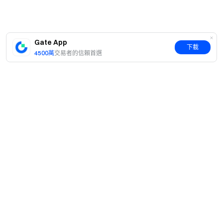
Gate App
下載
4500萬
交易者的信賴首選
簡介
關於我們
產品
職業機會
C2C
服務
新聞中心
閃兑與大宗交易
VIP 權益
F1 紅牛車隊官方贊助商