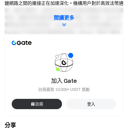
鏈網路之間的連接正在加速深化。機構用戶對於高效法幣通
道、穩定流動性、合規支付以及跨境清結算體系的需求持續
增長，推動加密金融與傳統資本市場進一步融合。Gate 持
閱讀更多
續推進其歐洲合規進程，Gate Group 旗下馬耳他實體 Gate
Europe 已在馬耳他金融服務管理局（MFSA）監管下獲得
歐洲 MiCA 與 PI 牌照，進一步強化其全球合規框架。
隨著機構化趨勢持續推進，支付、法幣出入金、OTC 流動
性與鏈上結算能力之間的協同，正在成為數位資產行業的重
要基礎設施方向。通過 Gate Institutional、Gate Fiat 與
Gate Pay 等業務板塊的持續建設，Gate 正在進一步連接數
位資產市場與全球金融體系，並圍繞機構級流動性、支付網
加入 Gate
路及跨境結算等方向持續完善相關能力建設。
註冊贏取 10,000+ USDT 獎勵
免責聲明
註冊
登入
本內容不構成任何邀約、招攬、或建議。您在做出任何投資
決定之前應始終尋求獨立的專業建議。請注意，Gate 可能
分享