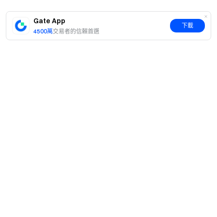
關注
@Gate_DEX
官方帳號。
Gate App
下載
轉發活動推文，並附上您的 Pizza Slice 收集截圖 。
4500萬
交易者的信賴首選
帶上指定活動話題：#SliceTheMarket、
#BitcoinPizzaDay、#GateDEX
即可參加額外幸運抽獎活動。
注意事項
為保障公平，單一IP關聯錢包數受嚴格監控。異常多
簡介
帳號行為即視為違規，報名資格將受限。
關於我們
產品
所有空投將在活動結束後的 14 個工作天內統一發放。
職業機會
C2C
淨合約交易額 = 開倉交易額 + 平倉交易額。
服務
新聞中心
閃兑與大宗交易
所有任務的 USDT 空投可以疊加。
VIP 權益
F1 紅牛車隊官方贊助商
Learn
現貨交易
「新用戶」 同一身份認證不得創建多個錢包帳戶參與
機構服務
用戶協議
活動，現有錢包帳戶註銷後也不會被視為「新用戶」。
學院
槓桿交易