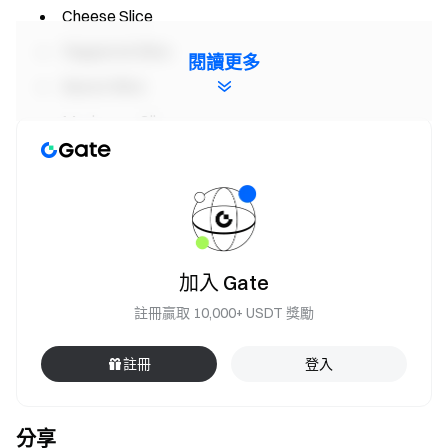
Cheese Slice
Pepperoni Slice
閱讀更多
Bacon Slice
Mushroom Slice
稀有碎片：
Golden Slice
其中 Golden Slice 為低機率隨機掉落，可用於解鎖額外獎勵
資格。
加入 Gate
獎勵兌換規則
註冊贏取 10,000+ USDT 獎勵
用戶收集指定數量的 Pizza Slice 後，官方會在活動結束後
註冊
登入
兌換並發放對應獎勵。
兌換條件
對應獎勵
分享