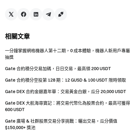
任 2 個 Pizza Slice
2 USDT Bonus
任 4 個 Pizza Slice
5 USDT Bonus
相關文章
集齊全部普通 Pizza Slice
15 USDT Bonus
一分鐘掌握網格機器人第十二期，0 成本體驗，機器人新用戶專屬
Golden Slice 特別獎勵
抽獎
活動期間獲得 Golden Slice 的用戶，可額外參與以下獎勵：
Gate 合約積分交易加碼，日日交易，最高領 200 USDT
Gate 合約積分空投第 128 期：12 GUSD & 100 USDT 限時領取
條件
獎勵
Gate DEX 合約金銀嘉年華：交易黃金白銀，瓜分 20,000 USDT
獲得 1 個 Golden Slice
幸運抽獎資格
Gate DEX 大航海尋寶記：將交易代幣化為股票合約，最高可獲得
600 USDT
獲得 3 個 Golden Slice
50 USDT Bonus
Gate 廣場 & 社群股票交易分享挑戰：曬出交易，瓜分價值
$150,000+ 獎池
Golden Slice 排行榜 Top 用戶
AirPods / iPhone