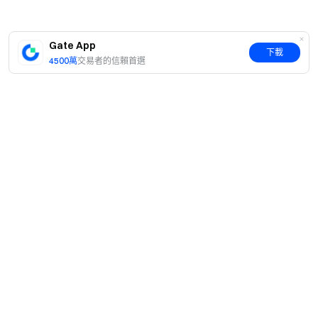
2026 年 5 月 7 日
Gate App
下載
4500萬
交易者的信賴首選
加密貨幣之門
安全、快捷、輕鬆交易超過 4,900 種加密貨幣
立即行動
註冊帳戶
，最高可領 $10,000 迎新獎勵
邀請他人註冊
，可獲 40% 佣金
關注官方頻道
訪問 Gate 官網
下載 Gate App | 電腦端
簡介
關注 X (Twitter)
，獲取最新福利
關於我們
加入 Telegram 社群
，討論熱點話題
產品
進入全球社群
，獲取最新資訊
職業機會
C2C
透明度保障
服務
新聞中心
查看 100% 儲備金證明
閃兑與大宗交易
VIP 權益
F1 紅牛車隊官方贊助商
Learn
現貨交易
機構服務