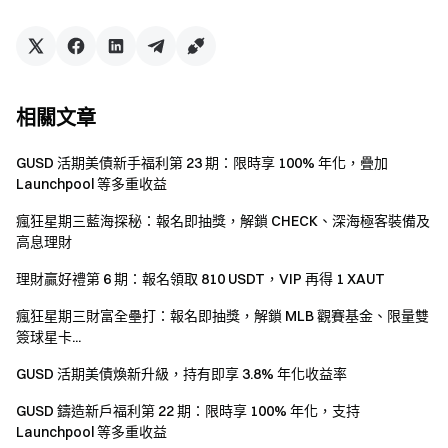
關於 GUSD 鑄造：
GUSD 是一款活期保本型理財產品，收益來源於 Gate 生態
系統收入、國債 RWA 以及穩定幣支撐的優質收益資產。產
品支援交易與抵押，用戶可每日獲得年化收益，旨在為用戶
相關文章
提供相對穩定的回報。
GUSD 實際上是用戶透過使用 USDT/USDC 鑄造後獲得的收
GUSD 活期美債新手福利第 23 期：限時享 100% 年化，疊加
Launchpool 等多重收益
益憑證。它是一種代幣化的真實世界資產或鏈上資產，但並
不代表用戶對任何現實世界資產的直接所有權。贖回時
瘋狂星期三藍海探秘：報名即抽獎，解鎖 CHECK、深海極客裝備及
GUSD 將以 1:1 比例兌換為 USDT/USDC（贖回需扣除相關
高息理財
贖回費用）。年化收益率會根據 Gate 生態系統收入、國債
理財贏好禮第 6 期：報名領取 810 USDT，VIP 再得 1 XAUT
RWA 以及穩定幣相關資產的收益情況動態調整，並參考真
實世界資產（如代幣化美債）的收益水平。
瘋狂星期三財富全壘打：報名即抽獎，解鎖 MLB 觀賽基金、限量雙
簽球星卡...
如何參與 GUSD 鑄造？
GUSD 活期美債煥新升級，持有即享 3.8% 年化收益率
Web：【理財】-【GUSD 鑄造】
GUSD 鑄造新戶福利第 22 期：限時享 100% 年化，支持
App：【理財】-【GUSD 鑄造】
Launchpool 等多重收益