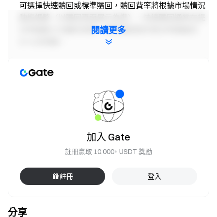
可選擇快速贖回或標準贖回，贖回費率將根據市場情況
動態調整（以贖回頁面展示為準）。快速贖回通常在提
交申請後 5 分鐘內到帳，標準贖回則於提交申請後的
閱讀更多
D+3 日到帳。
參考綜合年化計算方式：
參考綜合年化 = 參考年化 + 額外獎勵
參考年化並非固定不變，而是會根據市場情況和產品
可持續性浮動變化。
額外獎勵及活動加息屬於平台常駐獎勵機制，將以
加入 Gate
GT 的形式每日發放至用戶帳戶，為特定申購額度區間提
供更高的年化利率。最高綜合年化為參考年化，獎勵根
註冊贏取 10,000+ USDT 獎勵
據市場變化進行情況動態調整。額外獎勵池總量有限，
發完即止。
註冊
登入
數據更新於 2026 年 5 月 7 日，實際產品利率以申購
頁面顯示為準。
分享