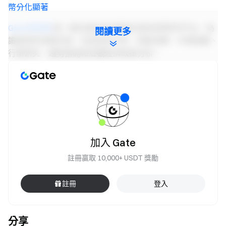
幣分化顯著
Gate 研究院
是一個全面的區塊鏈和加密貨幣研究平台，為
閱讀更多
讀者提供深度內容，包括技術分析、熱點洞察、市場回顧、
行業研究、趨勢預測和宏觀經濟政策分析。
免責聲明
加密貨幣市場投資涉及高風險，建議用戶在做出任何投資決
定之前進行獨立研究並充分瞭解所購買資產和產品的性質。
Gate
不對此類投資決策造成的任何損失或損害承擔責任。
加入 Gate
註冊贏取 10,000+ USDT 獎勵
Gate 團隊
2026 年 4 月 22 日
註冊
登入
加密貨幣之門
分享