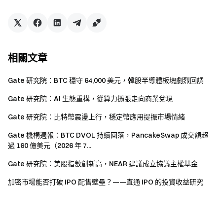
安全、快捷、輕鬆交易超過 4,900 種加密貨幣
立即行動
註冊帳戶
，最高可領 $10,000 迎新獎勵
邀請他人註冊
，可獲 40% 佣金
關注官方頻道
相關文章
訪問 Gate 官網
下載 Gate App | 電腦端
Gate 研究院：BTC 穩守 64,000 美元，韓股半導體板塊劇烈回調
關注 X (Twitter)
，獲取最新福利
Gate 研究院：AI 生態重構，從算力擴張走向商業兌現
加入 Telegram 社群
，討論熱點話題
進入全球社群
，獲取最新資訊
Gate 研究院：比特幣震盪上行，穩定幣應用提振市場情緒
透明度保障
Gate 機構週報：BTC DVOL 持續回落，PancakeSwap 成交額超
查看 100% 儲備金證明
過 160 億美元（2026 年 7...
Gate 研究院：美股指數創新高，NEAR 建議成立協議主權基金
加密市場能否打破 IPO 配售壁壘？——直通 IPO 的投資收益研究