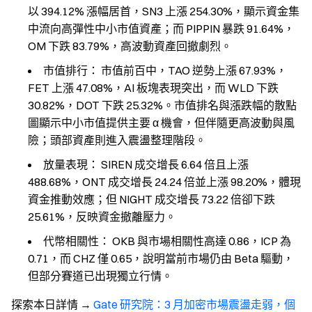
以 394.12% 漲幅居首，SN3 上漲 254.30%，顯示資金集
中流向高彈性中小市值資產；而 PIPPIN 暴跌 91.64%，
OM 下跌 83.79%，高波動資產回撤劇烈。
市值排行：
市值前百中，TAO 逆勢上漲 67.93%，
FET 上漲 47.08%，AI 板塊表現突出，而 WLD 下跌
30.82%，DOT 下跌 25.32%。市值排名與漲跌幅的散點
圖顯示中小市值提供主要 α 機會，但伴隨更高波動與風
險；頭部資產則進入震盪整理階段。
放量表現：
SIREN 成交增長 6.64 倍且上漲
488.68%，ONT 成交增長 24.24 倍並上漲 98.20%，體現
資金推動效應；但 NIGHT 成交增長 73.22 倍卻下跌
25.61%，反映資金撤離壓力。
代幣相關性：
OKB 與市場相關性高達 0.86，ICP 為
0.71，而 CHZ 僅 0.65，說明當前市場仍由 Beta 驅動，
但部分賽道已出現獨立行情。
探索本日詳情
→
Gate 研究院：3 月加密市場震盪走弱，個