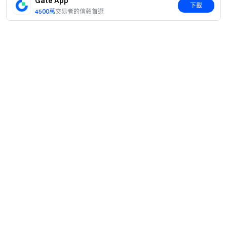
Gate App
下載
4500萬
交易者的信賴首選
簡介
關於我們
產品
職業機會
C2C
服務
新聞中心
閃兑與大宗交易
VIP 權益
F1 紅牛車隊官方贊助商
Learn
現貨交易
機構服務
用戶協議
學院
槓桿交易
建議反饋
風險警示
Gate 快訊
理財中心