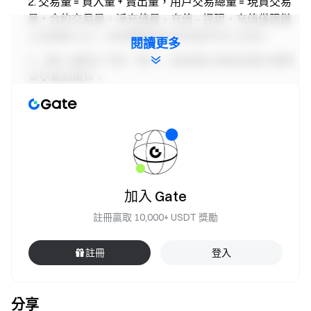
交易量 = 買入量 + 賣出量，用戶交易總量 = 現貨交易
量 + 合約交易量。淨充值量 = 充值 – 提現，充值僅限鏈
上充值和 C2C，站內轉帳和站內充值不計入在內。
閱讀更多
【新人福利】中的「新人」指註冊以來從未進行過閃
兌交易的用戶。
【特別福利】、【福利一】中的「首筆」指報名參與
任務後的首筆 ST 現貨交易/任意幣種合約交易。
本次活動獎勵以 ST 現貨代幣形式發放。
【新人福利】、【福利一】活動獎勵將於用戶完成對
應任務後自動發放至用戶帳戶，率先完成任務的用戶將
加入 Gate
優先獲得獎勵，如果發現獎勵未到帳，則表示獎勵已領
註冊贏取 10,000+ USDT 獎勵
完或不符合任務參與要求。
【特別福利】、【福利二】的獎勵將於活動結束後 14
註冊
登入
個工作日內發放至用戶帳戶，如果發現獎勵未到帳，則
表示獎勵已領完或不符合任務參與要求。
分享
用戶同時參加 Gate 其他同類型活動，僅獲得一項活動