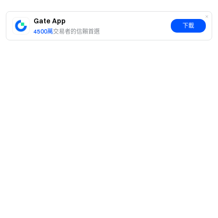
查看 100% 儲備金證明
Gate App
下載
4500萬
交易者的信賴首選
簡介
關於我們
產品
職業機會
C2C
服務
新聞中心
閃兑與大宗交易
VIP 權益
F1 紅牛車隊官方贊助商
Learn
現貨交易
機構服務
用戶協議
學院
槓桿交易