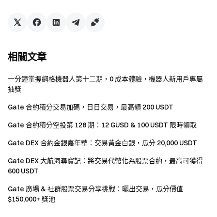
的獎勵。
嚴禁批量註冊小號，惡意刷量、自買自賣、相互對敲
等作弊行為，同一認證用戶的多個帳號將視為同一帳
號。子帳戶不可參與活動。
相關文章
做市商、企業、機構、代理商帳戶不可參與本次活
動。
一分鐘掌握網格機器人第十二期，0 成本體驗，機器人新用戶專屬
抽獎
如翻譯版本與英文版本有任何差異，以英文版本為
主。
Gate 合約積分交易加碼，日日交易，最高領 200 USDT
Gate 對本次活動有最終解釋權。
Gate 合約積分空投第 128 期：12 GUSD & 100 USDT 限時領取
英國以及其他受限地區的使用者無法使用全部或部分
Gate DEX 合約金銀嘉年華：交易黃金白銀，瓜分 20,000 USDT
服務（包括參與本活動、遊戲或競賽），有關受限地區
Gate DEX 大航海尋寶記：將交易代幣化為股票合約，最高可獲得
的詳細資訊請閱讀
用戶協議
。
600 USDT
風險提示：請用戶務必注意，虛擬幣交易受市場，政
Gate 廣場 & 社群股票交易分享挑戰：曬出交易，瓜分價值
策等多方面因素影響，市場波動很大，漲跌難以預測，
$150,000+ 獎池
請務必注意市場風險，謹慎交易。詳見
合約操作指南
。