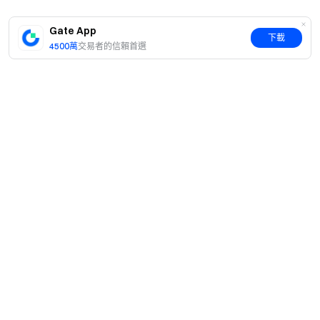
透明度保障
查看 100% 儲備金證明
Gate App
下載
4500萬
交易者的信賴首選
簡介
關於我們
產品
職業機會
C2C
服務
新聞中心
閃兑與大宗交易
VIP 權益
F1 紅牛車隊官方贊助商
Learn
現貨交易
機構服務
用戶協議
學院
槓桿交易