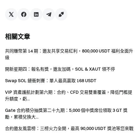
「新用戶」同一身分認證不得創建多個錢包帳戶參與
活動，現有錢包帳戶註銷後也不會被視為「新用戶」。
Gate DEX 保留取消任何有欺詐、操縱或欺騙行為的參
相關文章
與者的權利，包括但不限於通過清洗交易、不當撮合、
帳戶批量註冊或其他非正常的方式參與活動。如發現疑
共同賺幣第 14 期：邀友共享交易紅利，800,000 USDT 福利全面升
似欺詐、自交易、刷單、對敲、行情操縱等違規交易行
級
為，將取消參與資格和空投。
開新星期四：報名有獎，邀友加碼，SOL & XAUT 領不停
用戶在同一時期參與多個活動，只能獲得一份空投，
依照最高空投領取。平台保留本次活動條款的最終解釋
Swap SOL 鏈衝刺賽：單人最高贏取 168 USDT
權。
VIP 資產護航計劃第六期：合約、CFD 交易雙重覆蓋，降低門檻提
如翻譯版本與英文版本有任何差異，以英文版本為
升額度，虧...
主。
Gate 合約積分抽獎第二十九期：5,000 個中獎席位領取 3 GT 獎
風險提示：虛擬幣交易受市場、政策等多方面因素影
勵，累積兌換大...
響，市場波動很大，漲跌難以預測，請務必注意市場風
合約邀友風雲榜：三榜火力全開，最高 90,000 USDT 獎池等您來戰
險，謹慎交易。更多交易資訊，請參考
Gate Perp Dex
操作指南
。