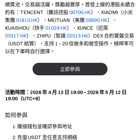
總獎池，交易越活躍，獎勵越豐厚。首發上線的港股永續合
約有：TENCENT（騰訊控股
00700.HK
）、XIAOMI（小米
集團
01810.HK
）、MEITUAN（美團
03690.HK
）、
KUAISHOU（快手
01024.HK
）、XUNCE（迅策
03317.HK
）、ZHIPU（智譜
02513.HK
）DEX 合約實盤交易
（USDT 結算），支持 1 – 20 倍做多和做空操作，槓桿率可
以在下單時自行選擇。
立即參與
活動時間：2026 年 4 月 13 日 19:00 – 2026 年 5 月 12 日
19:00（UTC+8）
如何參與
連接錢包並確認參與地址
充值 USDT 至任意支持網絡