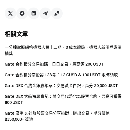
注意事項：
參與者需前往活動頁面點擊【立即參與】按鈕完成活
動報名，並完成身份認證以獲得獎勵。
相關文章
建議前往活動頁面點擊【去完成】按鈕完成邀請好友
一分鐘掌握網格機器人第十二期，0 成本體驗，機器人新用戶專屬
任務，方便即時結算任務完成情況。
抽獎
交易量 = 買入量 + 賣出量。
Gate 合約積分交易加碼，日日交易，最高領 200 USDT
本次活動 GT 獎勵將以代幣形式發放。活動期間，被
Gate 合約積分空投第 128 期：12 GUSD & 100 USDT 限時領取
邀請人累計現貨與合約交易量需至少達到 500 USDT，
雙方方可獲得本次活動獎勵。獎勵將於活動結束後 14 個
Gate DEX 合約金銀嘉年華：交易黃金白銀，瓜分 20,000 USDT
工作日內發放至用戶帳戶。若獎池被抽完，則抽獎活動
Gate DEX 大航海尋寶記：將交易代幣化為股票合約，最高可獲得
自動結束。
600 USDT
被邀請人需通過邀請人的專屬邀請碼註冊，方可計入
Gate 廣場 & 社群股票交易分享挑戰：曬出交易，瓜分價值
獎勵。
$150,000+ 獎池
嚴禁批量註冊帳戶、惡意刷量、自買自賣及相互對敲