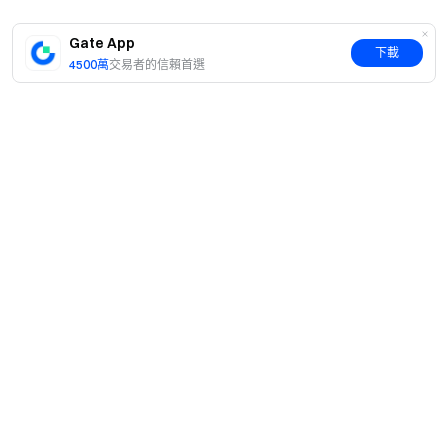
邀請計畫暫不支持比利時、英國、法國、德國、荷
蘭、土耳其、奧地利和韓國以及其他受限地區的居民參
Gate App
下載
與。有關受限地區的更多資訊，請參閱
用戶協議
。請注
4500萬
交易者的信賴首選
意我們無意向此類受限地區的客戶進行招攬或行銷。
重要提示，加密貨幣市場高度波動，強烈建議用戶尋
求獨立的專業建議，充分了解所有相關資訊，並在進行
任何操作時謹慎行事。
Gate 團隊
簡介
2026 年 4 月 10 日
關於我們
產品
職業機會
C2C
加密貨幣之門
服務
新聞中心
安全、快捷、輕鬆交易超過 4,900 種加密貨幣
閃兑與大宗交易
VIP 權益
F1 紅牛車隊官方贊助商
立即行動
Learn
現貨交易
註冊帳戶
機構服務
，最高可領 $10,000 迎新獎勵
用戶協議
學院
槓桿交易