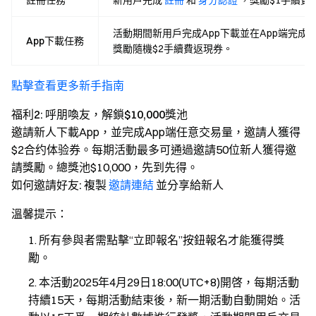
註冊任務
新用戶完成
註冊
和
身分認證
，獎勵$1手續費
活動期間新用戶完成App下載並在App端完成
App下載任務
獎勵隨機$2手續費返現券。
點擊查看更多新手指南
福利2: 呼朋喚友，解鎖$10,000獎池
邀請新人下載App，並完成App端任意交易量，邀請人獲得
$2合约体验券。每期活動最多可通過邀請50位新人獲得邀
請獎勵。總獎池$10,000，先到先得。
如何邀請好友:
複製
邀請連結
並分享給新人
溫馨提示：
所有參與者需點擊“立即報名”按鈕報名才能獲得獎
勵。
本活動2025年4月29日18:00(UTC+8)開啓，每期活動
持續15天，每期活動結束後，新一期活動自動開始。活