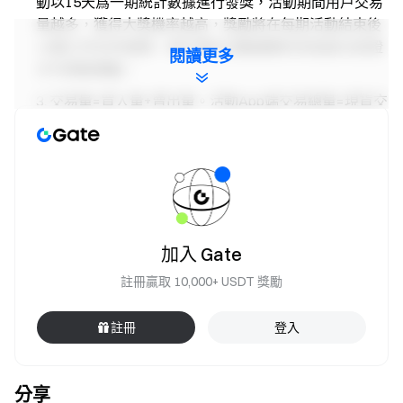
動以15天爲一期統計數據進行發獎，活動期間用戶交易
量越多，獲得大獎機率越高，獎勵將在每期活動結束後
14個工作日內發獎。用戶需在活動週期內完成身分認證
閱讀更多
才可領取獎勵。
交易量=買入量+賣出量。活動App端交易總量=現貨交
易量+合約交易量 * 40%+盤前交易量+創新區交易量。
每期活動總獎勵為$40,000，其中福利1的獎勵為
手續
費返現券
（有效期30天，返現比例20%）；福利2的獎
勵為
合約體驗券
( 有效期5天)。獎勵將在每期活動結束
後14個工作天內發放。
加入 Gate
做市商、企業、機構、代理商及代理商下級帳戶、合
夥人帳戶及合夥人下級帳戶不可參與本次活動。
註冊贏取 10,000+ USDT 獎勵
若用戶同時參加Gate其他活動，僅獲得一項活動的獎
註冊
登入
勵。
嚴禁批量註冊小號，惡意刷量、自買自賣、相互對敲
等作弊行爲，子帳戶和主帳戶，以及同一身分信息的多
分享