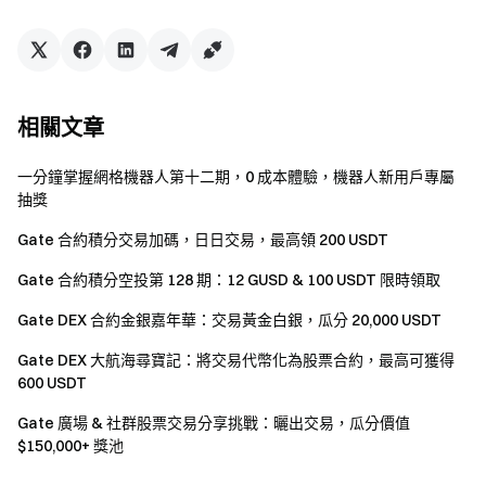
個帳戶將被視爲同一參與者，子帳戶的交易量將不計入
主帳戶，且子帳戶不可參與活動。
如果翻譯版本與英文原文有任何差異，以英文版本爲
準。
相關文章
Gate保留最終解釋權。
本活動與Apple Inc.無關。
一分鐘掌握網格機器人第十二期，0 成本體驗，機器人新用戶專屬
抽獎
英國以及其他受限地區的使用者無法使用全部或部分
服務(包括參與本活動、遊戲或競賽), 有關受限地區的詳
Gate 合約積分交易加碼，日日交易，最高領 200 USDT
細資訊請閱讀
User Agreement
。請注意我們無意向此類
Gate 合約積分空投第 128 期：12 GUSD & 100 USDT 限時領取
受限地區的客戶進行招攬或行銷。
Gate DEX 合約金銀嘉年華：交易黃金白銀，瓜分 20,000 USDT
Gate團隊 2025年4月29日 **加密貨幣之門** 安全、快捷、
輕鬆交易超過 4,900 種加密貨幣 **立即行動**
註冊帳戶
，最
Gate DEX 大航海尋寶記：將交易代幣化為股票合約，最高可獲得
600 USDT
高可領 $10,000 迎新獎勵
邀請他人註冊
，可獲 40% 佣金 **
關注官方頻道**
訪問Gate官網
下載Gate App | 電腦端
關注X
Gate 廣場 & 社群股票交易分享挑戰：曬出交易，瓜分價值
(Twitter)
，獲取最新福利
加入Telegram社群
，討論熱點話
$150,000+ 獎池
題
進入全球社群
，獲取最新資訊 **透明度保障**
查看 100%