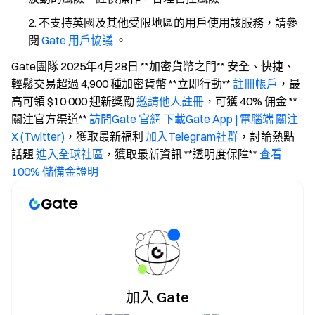
不支持英國及其他受限地區的用戶使用該服務，請參
閱
Gate 用戶協議
。
Gate團隊 2025年4月28日 **加密貨幣之門** 安全、快捷、
輕鬆交易超過 4,900 種加密貨幣 **立即行動**
註冊帳戶
，最
高可領 $10,000 迎新獎勵
邀請他人註冊
，可獲 40% 佣金 **
關注官方渠道**
訪問Gate 官網
下載Gate App | 電腦端
關注
X (Twitter)
，獲取最新福利
加入Telegram社群
，討論熱點
話題
進入全球社區
，獲取最新資訊 **透明度保障**
查看
100% 儲備金證明
加入 Gate