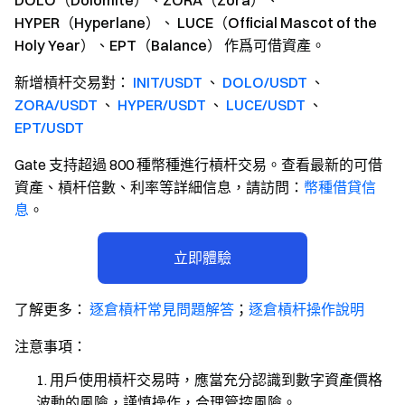
DOLO（Dolomite）、ZORA（Zora）、
HYPER（Hyperlane）、 LUCE（Official Mascot of the
Holy Year）、EPT（Balance）
作爲可借資產。
新增槓杆交易對：
INIT/USDT
、
DOLO/USDT
、
ZORA/USDT
、
HYPER/USDT
、
LUCE/USDT
、
EPT/USDT
Gate 支持超過 800 種幣種進行槓杆交易。查看最新的可借
資產、槓杆倍數、利率等詳細信息，請訪問：
幣種借貸信
息
。
立即體驗
了解更多：
逐倉槓杆常見問題解答
；
逐倉槓杆操作說明
注意事項：
用戶使用槓杆交易時，應當充分認識到數字資產價格
波動的風險，謹慎操作，合理管控風險。