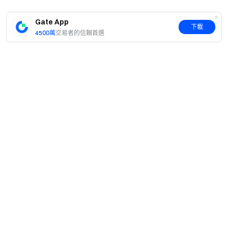
Gate App
下載
4500萬
交易者的信賴首選
簡介
關於我們
產品
職業機會
C2C
服務
新聞中心
閃兑與大宗交易
VIP 權益
F1 紅牛車隊官方贊助商
Learn
現貨交易
機構服務
用戶協議
學院
槓桿交易