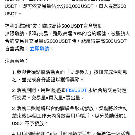
USDT，即可依交易量佔比分20,000 USDT，單人最高200
USDT。
福利3 邀請好友：賺取高達500 USDT盲盒獎勵
無限邀請，即時交易，賺取高達20%的合約返傭，被邀請人
合約交易且交易量≥5,000 USDT時，能贏得最高500 USDT
盲盒獎勵。
立即邀請
。
注意事項：
參與者須點擊活動頁面「立即參與」按鈕完成活動報
名，並完成身分認證以獲得獎勵。
活動期間，用戶需選擇
FIS/USDT
永續合約交易對進
行交易。交易量=買入量+賣出量。
活動二獎勵將以合約體驗金形式發放，獎勵將於活動
結束後14個工作天內發放至用戶帳戶，瓜分獎勵低於1
USDT不予發放。
用戶同時參加 Gate 其他同類型活動，僅獲得一項活動