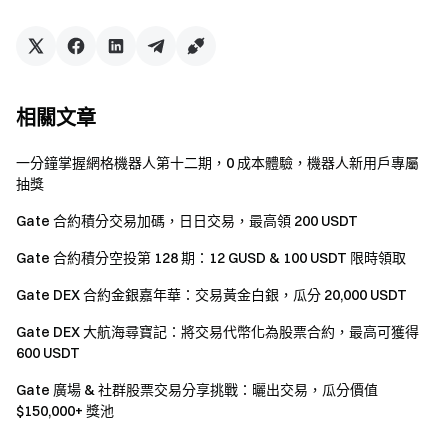
約操作指南
。
Gate團隊 2025年4月25日 **加密貨幣之門** 小幣種合約第
一站 **立即行動**
註冊帳戶
，最高可領 $10,000 迎新獎勵
邀
請他人註冊
，可獲 40% 佣金 **關注官方頻道**
訪問Gate 官
相關文章
網
下載Gate App
|
電腦端
關注X (Twitter)
，獲取最新福利
加入Telegram社群
，討論熱點話題
進入全球社群
，獲取最
一分鐘掌握網格機器人第十二期，0 成本體驗，機器人新用戶專屬
新資訊 **透明度保障**
查看 100% 儲備金證明
抽獎
Gate 合約積分交易加碼，日日交易，最高領 200 USDT
Gate 合約積分空投第 128 期：12 GUSD & 100 USDT 限時領取
Gate DEX 合約金銀嘉年華：交易黃金白銀，瓜分 20,000 USDT
Gate DEX 大航海尋寶記：將交易代幣化為股票合約，最高可獲得
600 USDT
Gate 廣場 & 社群股票交易分享挑戰：曬出交易，瓜分價值
$150,000+ 獎池