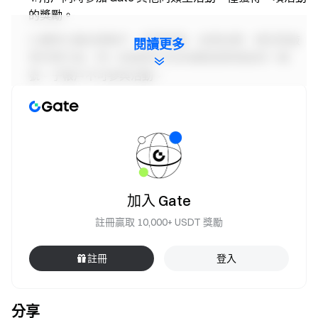
的獎勵。
嚴禁大量註冊帳戶，惡意刷量、自買自賣、相互對敲
閱讀更多
等作弊行為，同一認證用戶的多個帳號將視為同一帳
號。子帳戶不可參與活動。
做市商、企業、機構、代理商帳戶不可參與本次活
動。
如翻譯版本與英文版本有任何差異，以英文版本為
主。
Gate對本次活動有最終解釋權。
加入 Gate
英國以及其他受限地區的使用者無法使用全部或部分
註冊贏取 10,000+ USDT 獎勵
服務(包括參與本活動、遊戲或競賽), 有關受限地區的詳
細資訊請閱讀
User Agreement
。
註冊
登入
風險提示：請用戶務必注意，虛擬幣交易受市場，政
策等多方面因素影響，市場波動很大，漲跌難以預測，
請務必注意市場風險，謹慎交易。更多信息，請參考
合
分享