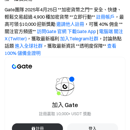
Gate團隊 2025年4月25日 **加密貨幣之門** 安全、快捷、
輕鬆交易超過 4,900 種加密貨幣 **立即行動**
註冊帳戶
，最
高可領 $10,000 迎新獎勵
邀請他人註冊
，可獲 40% 佣金 **
關注官方頻道**
訪問Gate 官網
下載Gate App
|
電腦端
關注
X (Twitter)
，獲取最新福利
加入Telegram社群
，討論熱點
話題
進入全球社群
，獲取最新資訊 **透明度保障**
查看
100% 儲備金證明
加入 Gate
註冊贏取 10,000+ USDT 獎勵
註冊
登入