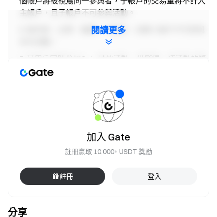
個帳戶將被視爲同一參與者，子帳戶的交易量將不計入
主帳戶，且子帳戶不可參與活動。
做市商、企業、機構、代理商、合夥人帳戶不可參與
閱讀更多
本次活動。
若用戶同時參加Gate其他活動，僅獲得一項活動的獎
勵。
如果翻譯版本與英文原文有任何差異，以英文版本爲
準。
Gate保留最終解釋權。
本活動與Apple Inc.無關。
加入 Gate
英國以及其他受限地區的使用者無法使用全部或部分
註冊贏取 10,000+ USDT 獎勵
服務(包括參與本活動、遊戲或競賽), 有關受限地區的詳
細資訊請閱讀
User Agreement
。請注意我們無意向此
註冊
登入
類受限地區的客戶進行招攬或行銷。
Gate團隊 2025年4月25日 **加密貨幣之門** 安全、快捷、
分享