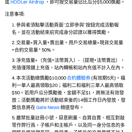
或
HODLer Airdrop
，即可按交易量佔比瓜分$5,000獎勵。
注意事項:
參與者須點擊活動頁面“立即參與”按鈕完成活動報
名，並在活動結束前完成身分認證以獲得獎勵。
交易量=買入量+賣出量。用戶交易總量=現貨交易量
+合約交易量 * 50%。
淨充值量=（充值+法幣買入）-（提現+法幣賣出），
充值僅限鏈上充值，站內轉帳和站內充值不計入在內。
本次活動總獎勵$10,000
合約體驗券
(有效期5天)。福
利一單人最高領取$20；福利二和福利三單人最高領取
$50。若用戶瓜分獎勵後，金額不足$1，將無法有效發
放；活動獎勵將於活動結束後的14個工作日內發放，發
獎信息將在
Gate News
頻道發布。
嚴禁批量註冊小號，惡意刷量、自買自賣、相互對敲
等作弊行爲，子帳戶和主帳戶，以及同一身分信息的多