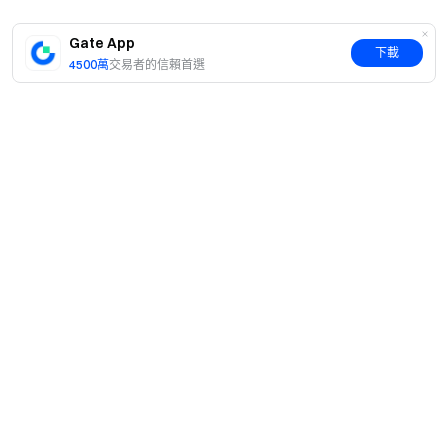
Gate App
下載
4500萬
交易者的信賴首選
簡介
關於我們
產品
職業機會
C2C
服務
新聞中心
閃兑與大宗交易
VIP 權益
F1 紅牛車隊官方贊助商
Learn
現貨交易
機構服務
用戶協議
學院
槓桿交易