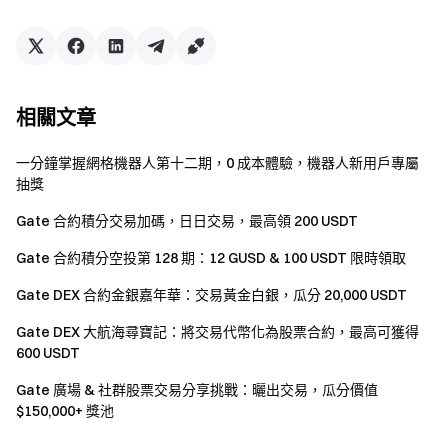
輕鬆交易超過 4,900 種加密貨幣 **立即行動**
註冊帳戶
，最
高可領 $10,000 迎新獎勵
邀請他人註冊
，可獲 40% 佣金 **
關注官方頻道**
訪問Gate 官網
下載Gate App
|
電腦端
關注
X (Twitter)
，獲取最新福利
加入Telegram社群
，討論熱點
話題
進入全球社群
，獲取最新資訊 **透明度保障**
查看
相關文章
100% 儲備金證明
一分鐘掌握網格機器人第十二期，0 成本體驗，機器人新用戶專屬
抽獎
Gate 合約積分交易加碼，日日交易，最高領 200 USDT
Gate 合約積分空投第 128 期：12 GUSD & 100 USDT 限時領取
Gate DEX 合約金銀嘉年華：交易黃金白銀，瓜分 20,000 USDT
Gate DEX 大航海尋寶記：將交易代幣化為股票合約，最高可獲得
600 USDT
Gate 廣場 & 社群股票交易分享挑戰：曬出交易，瓜分價值
$150,000+ 獎池