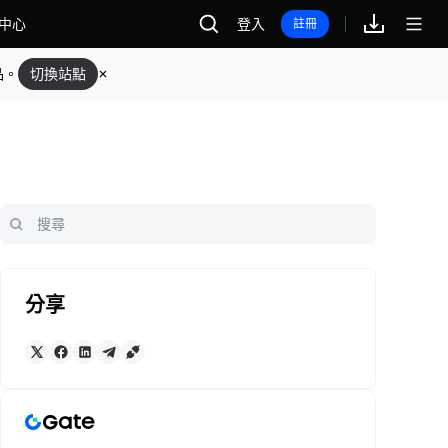
中心
登入
註冊
品。
切換站點
分享