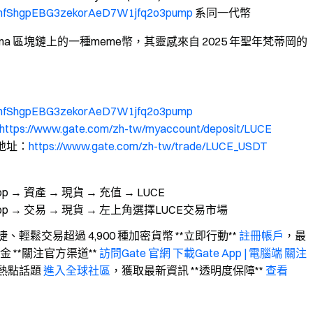
vR9hfShgpEBG3zekorAeD7W1jfq2o3pump
系同一代幣
LUCE) 是 Solana 區塊鏈上的一種meme幣，其靈感來自 2025 年聖年梵蒂岡的
vR9hfShgpEBG3zekorAeD7W1jfq2o3pump
https://www.gate.com/zh-tw/myaccount/deposit/LUCE
易地址
：
https://www.gate.com/zh-tw/trade/LUCE_USDT
te App → 資產 → 現貨 → 充值 → LUCE
易：Gate App → 交易 → 現貨 → 左上角選擇LUCE交易市場
快捷、輕鬆交易超過 4,900 種加密貨幣 **立即行動**
註冊帳戶
，最
佣金 **關注官方渠道**
訪問Gate 官網
下載Gate App | 電腦端
關注
熱點話題
進入全球社區
，獲取最新資訊 **透明度保障**
查看