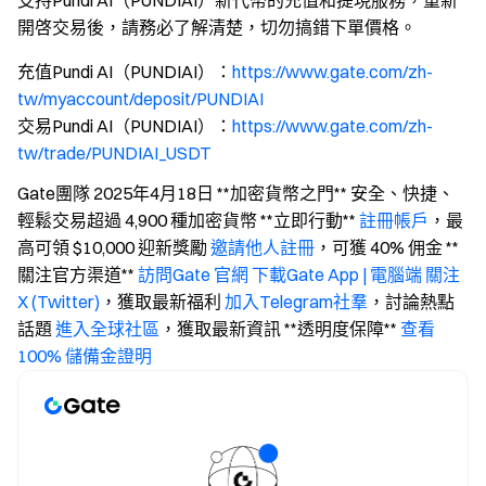
支持Pundi AI（PUNDIAI）新代幣的充值和提現服務，重新
開啓交易後，請務必了解清楚，切勿搞錯下單價格。
充值Pundi AI（PUNDIAI）：
https://www.gate.com/zh-
tw/myaccount/deposit/PUNDIAI
交易Pundi AI（PUNDIAI）：
https://www.gate.com/zh-
tw/trade/PUNDIAI_USDT
Gate團隊 2025年4月18日 **加密貨幣之門** 安全、快捷、
輕鬆交易超過 4,900 種加密貨幣 **立即行動**
註冊帳戶
，最
高可領 $10,000 迎新獎勵
邀請他人註冊
，可獲 40% 佣金 **
關注官方渠道**
訪問Gate 官網
下載Gate App | 電腦端
關注
X (Twitter)
，獲取最新福利
加入Telegram社羣
，討論熱點
話題
進入全球社區
，獲取最新資訊 **透明度保障**
查看
100% 儲備金證明