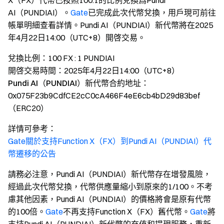
X（FX）代幣已按照100:1的比例兌換爲Pundi
AI（PUNDIAI）。
Gate
已完成此次代幣兌換，用戶現可前往
帳單明細查看詳情。Pundi AI（PUNDIAI）新代幣將在2025
年4月22日14:00（UTC+8）開啓交易。
兌換比例
：100 FX : 1 PUNDIAI
開啓交易時間
：2025年4月22日14:00（UTC+8）
Pundi AI（PUNDIAI）新代幣合約地址
：
0x075F23b9CdfCE2cC0cA466F4eE6cb4bD29d83bef
（ERC20）
詳情可參考
：
Gate關於支持Function X（FX）到Pundi AI（PUNDIAI）代
幣遷移的公告
請務必注意，Pundi AI（PUNDIAI）新代幣存在增發風險，
經過此次代幣兌換，代幣供應量縮小到原來的1/100。不考
慮其他因素，Pundi AI（PUNDIAI）的價格將會是原有代幣
的100倍。
Gate
不再支持Function X（FX）舊代幣。
Gate
將