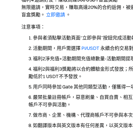
無限邀請，實時交易，賺取高達20%的合約返佣，被邀請人
盲盒獎勵。
立即邀請
。
注意事項：
參與者須點擊活動頁面“立即參與”按鈕完成活
活動期間，用戶需選擇
PI/USDT
永續合約交易對
福利2淨充值=活動期間充值總數量-活動期間提
福利2與福利3獎勵將以合約體驗金形式發放；
勵低於1 USDT不予發放。
用戶同時參加 Gate 其他同類型活動，僅獲得
嚴禁批量註冊帳戶，惡意刷量、自買自賣、相互
帳戶不可參與活動。
做市商、企業、機構、代理商帳戶不可參與本次
如翻譯版本與英文版本有任何差異，以英文版本