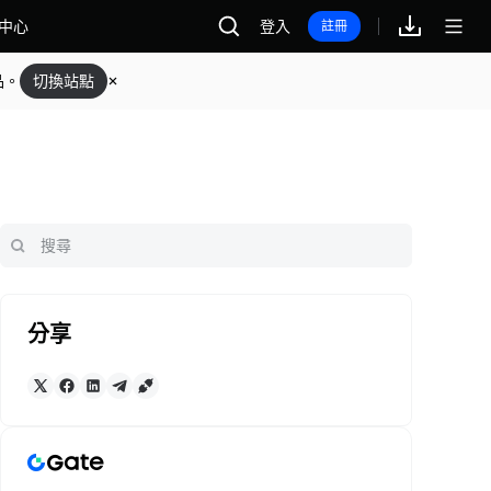
中心
登入
註冊
品。
切換站點
分享