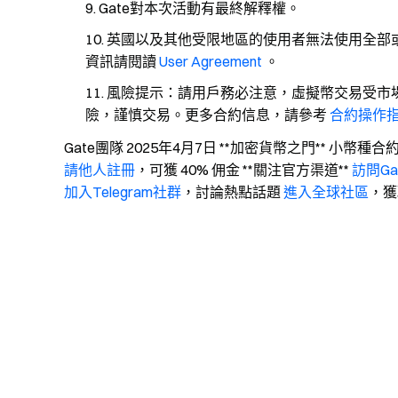
Gate對本次活動有最終解釋權。
英國以及其他受限地區的使用者無法使用全部或
資訊請閱讀
User Agreement
。
風險提示：請用戶務必注意，虛擬幣交易受市
險，謹慎交易。更多合約信息，請參考
合約操作
Gate團隊 2025年4月7日 **加密貨幣之門** 小幣種合
請他人註冊
，可獲 40% 佣金 **關注官方渠道**
訪問Ga
加入Telegram社群
，討論熱點話題
進入全球社區
，獲