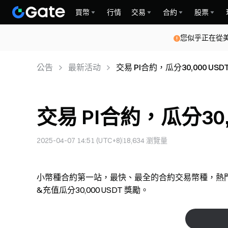
買幣
行情
交易
合約
股票
您似乎正在從
公告
最新活动
交易 PI合約，瓜分30,000 US
交易 PI合約，瓜分30,
2025-04-07 14:51 (UTC+8)
18,634
瀏覽量
小幣種合約第一站，最快、最全的合約交易幣種，熱門投
&充值瓜分30,000 USDT 獎勵。