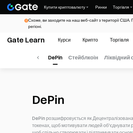
Купити криптовалюту
Ринки
Торгівля
Схоже, ви заходите на наш веб-сайт з території США. 
регіоні.
Gate Learn
Курси
Крипто
Торгівля
ем
ШІ
SocialFi
DePin
Стейблкоін
Ліквідний 
DePin
DePin розшифровується як Децентралізована 
токенах, щоб мотивувати людей об'єднувати ре
щоб спільно створювати і підтримувати основ