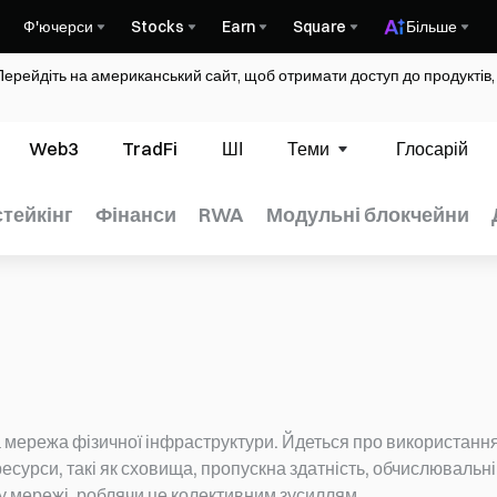
Ф'ючерси
Stocks
Earn
Square
Більше
Перейдіть на американський сайт, щоб отримати доступ до продуктів,
Web3
TradFi
ШІ
Теми
Глосарій
стейкінг
Фінанси
RWA
Модульні блокчейни
мережа фізичної інфраструктури. Йдеться про використання 
сурси, такі як сховища, пропускна здатність, обчислювальні 
у мережі, роблячи це колективним зусиллям.