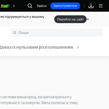
Увійти
Винагороди
Зареєструватися
 які підтримуються у вашому
Перейти на сайт
Доказ із нульовим розголошенням
Рестейкінг
І
системи винагород, які виплачуються у
потужності та енергію. Мета полягає в тому,