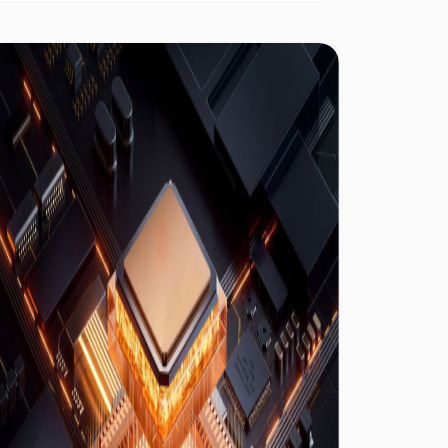
Вона обчислює похибки супутникових сигналів
у реальному часі на опорній станції та передає
коригувальні дані на пристрої користувачів,
підвищуючи точність звичайного GPS з
метрового до сантиметрового рівня. GEODNET
інтегрує RTK із децентралізованою мережею
фізичної інфраструктури (DePIN),
використовуючи глобально розподілені опорні
станції GNSS для безперервного створення й
обміну коригувальними даними. Це забезпечує
послуги високоточного позиціонування з
ширшим охопленням і нижчими витратами. На
відміну від традиційних мереж RTK, GEODNET
застосовує токенні стимули для фінансування
інфраструктури, що дає змогу розвивати
глобальне покриття зусиллями спільноти.