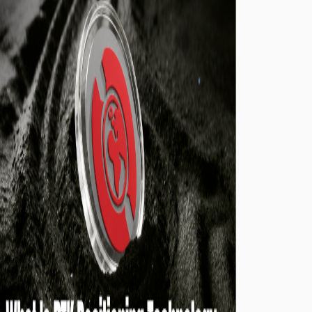
сценарії застосування ШІ, що дає змогу
реальним даним постійно перетворюватися на
верифіковані цифрові активи та ресурси ШІ.