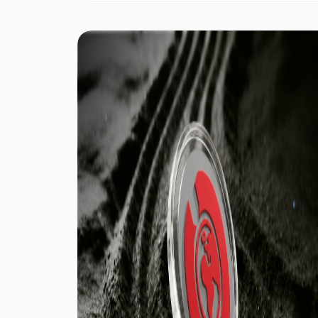
як традиційні CORS-мережі зазвичай
централізовано будують і підтримують
державні установи, геодезичні служби або
комерційні оператори. Обидві системи
використовують опорні станції GNSS для
створення поправочних даних позиціонування,
однак вони кардинально різняться за методами
розгортання мережі, вартістю та механізмами
участі.