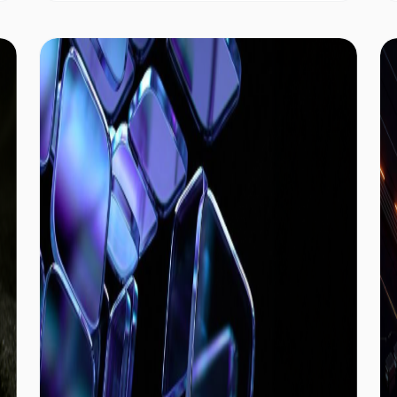
користувачів розгортати GNSS-референсні
станції. Завдяки цьому вона забезпечує послуги
кінематики реального часу (RTK) із
сантиметровою точністю для дронів, роботів,
систем автономного водіння та геодезичного
обладнання. На відміну від традиційних
централізованих сервісів позиціонування,
GEODNET використовує блокчейн і токенні
стимули для розширення глобальної
інфраструктури позиціонування, що дає змогу
охопити більшу територію високоточною
системою з нижчими витратами.