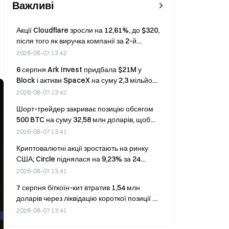
Важливі
Акції Cloudflare зросли на 12,61%, до $320,
після того як виручка компанії за 2-й
квартал, попри зростання на 36% р/р, не
2026-08-07 13:42
виправдала прогнозів; компанія підвищила
6 серпня Ark Invest придбала $21M у
прогноз на весь рік.
Block і активи SpaceX на суму 2,3 мільйона
доларів
2026-08-07 13:42
Шорт-трейдер закриває позицію обсягом
500 BTC на суму 32,58 млн доларів, щоб
уникнути ліквідації, оскільки збитки
2026-08-07 13:41
перевищують 1,5 млн доларів.
Криптовалютні акції зростають на ринку
США; Circle піднялася на 9,23% за 24
години
2026-08-07 13:41
7 серпня біткоїн-кит втратив 1,54 млн
доларів через ліквідацію короткої позиції на
500 BTC.
2026-08-07 13:41