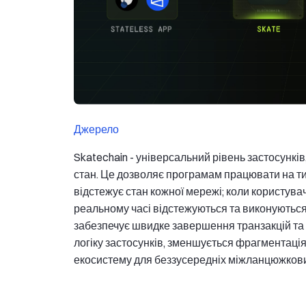
Джерело
Skatechain - універсальний рівень застосунків
стан. Це дозволяє програмам працювати на тис
відстежує стан кожної мережі; коли користувач
реальному часі відстежуються та виконуються
забезпечує швидке завершення транзакцій та
логіку застосунків, зменшується фрагментаці
екосистему для беззусередніх міжланцюжкових