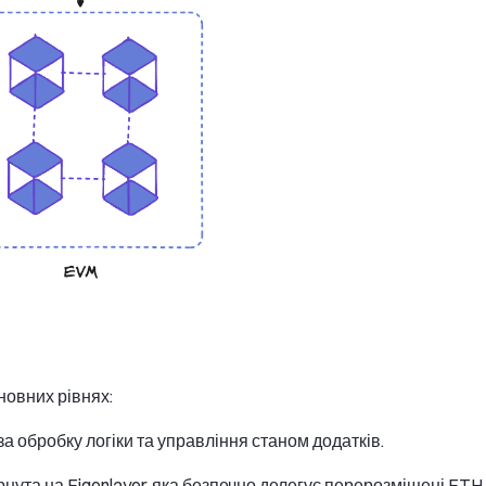
новних рівнях:
а обробку логіки та управління станом додатків.
ута на Eigenlayer, яка безпечно делегує перерозміщені ETH