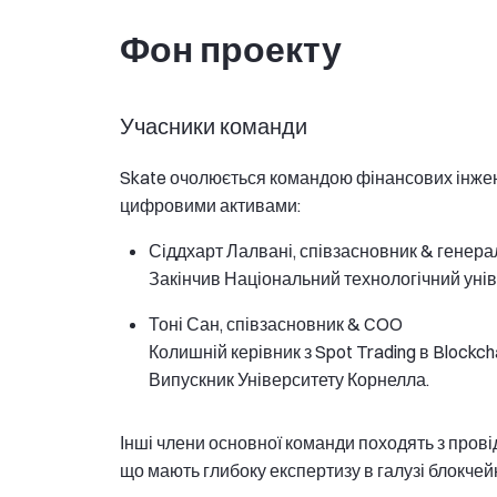
Фон проекту
Учасники команди
Skate очолюється командою фінансових інжене
цифровими активами:
Сіддхарт Лалвані, співзасновник & генер
Закінчив Національний технологічний унів
Тоні Сан, співзасновник & COO
Колишній керівник з Spot Trading в Blockch
Випускник Університету Корнелла.
Інші члени основної команди походять з провідни
що мають глибоку експертизу в галузі блокчей