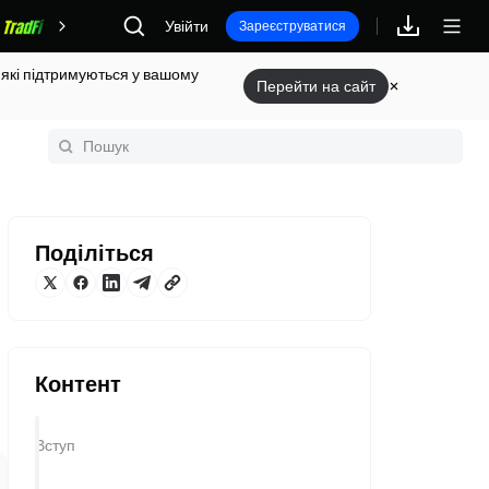
Увійти
Винагороди
Зареєструватися
 які підтримуються у вашому
Перейти на сайт
Поділіться
Контент
Вступ