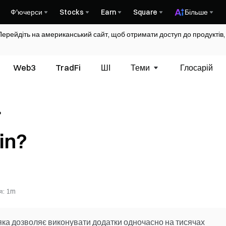
Ф'ючерси
Stocks
Earn
Square
Більше
Перейдіть на американський сайт, щоб отримати доступ до продуктів,
Web3
TradFi
ШІ
Теми
Глосарій
?
in?
я
:
1m
яка дозволяє виконувати додатки одночасно на тисячах