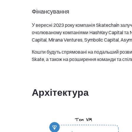
Фінансування
У вересні 2023 року компанія Skatechain залу
очолюваному компаніями HashKey Capital та No
Capital, Mirana Ventures, Symbolic Capital, A
Кошти будуть спрямовані на подальший розв
Skate, а також на розширення команди та спіл
Архітектура