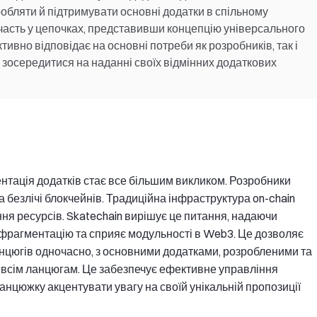
робляти й підтримувати основні додатки в спільному
 участь у цепочках, представивши концепцію універсального
ивно відповідає на основні потреби як розробників, так і
зосередитися на наданні своїх відмінних додаткових
тація додатків стає все більшим викликом. Розробники
а безлічі блокчейнів. Традиційна інфраструктура on-chain
я ресурсів. Skatechain вирішує це питання, надаючи
 фрагментацію та сприяє модульності в Web3. Це дозволяє
нцюгів одночасно, з основними додатками, розробленими та
 всім ланцюгам. Це забезпечує ефективне управління
цюжку акцентувати увагу на своїй унікальній пропозиції