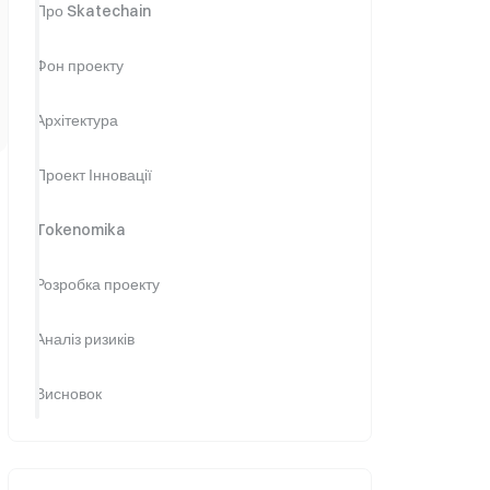
Про Skatechain
Фон проекту
Архітектура
Проект Інновації
Tokenomika
Розробка проекту
Аналіз ризиків
Висновок