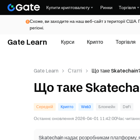
Купити криптовалюту
Ринки
Торгівля
Схоже, ви заходите на наш веб-сайт з території США. 
регіоні.
Gate Learn
Курси
Крипто
Торгівля
Gate Learn
Статті
Що таке Skatechain
Що таке Skatecha
Середній
Крипто
Web3
Блокчейн
DeFi
Останнє оновлення
2026-04-01 11:42:00
Час читанн
Skatechain надає розробникам платформу, 