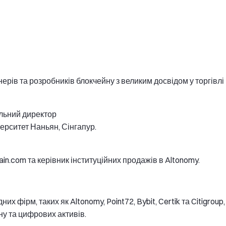
рів та розробників блокчейну з великим досвідом у торгівлі
альний директор
ерситет Наньян, Сінгапур.
ain.com та керівник інституційних продажів в Altonomy.
х фірм, таких як Altonomy, Point72, Bybit, Certik та Citigroup,
ну та цифрових активів.