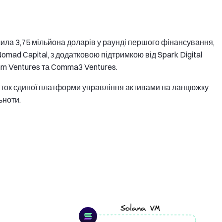
чила 3,75 мільйона доларів у раунді першого фінансування,
mad Capital, з додатковою підтримкою від Spark Digital
symm Ventures та Comma3 Ventures.
иток єдиної платформи управління активами на ланцюжку
ьноти.