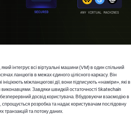
, який інтегрує всі віртуальні машини (VM) в один спільний
ячах ланцюгів в межах єдиного цілісного каркасу. Він
і ініціюють міжланцюгові дії, вони підписують «наміри», які в
 виконавцями. Завдяки швидкій остаточності Skatechain
 безперервний досвід користувача. Вбудовуючи взаємодію в
я, спрощується розробка та надає користувачам послідовну
 транзакцій та потоку даних.