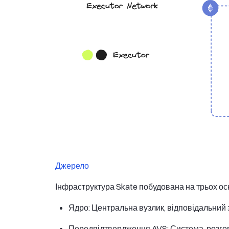
Джерело
Інфраструктура Skate побудована на трьох ос
Ядро: Центральна вузлик, відповідальний з
Передпідтвердження AVS: Система, розгорн