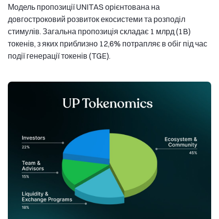
Модель пропозиції UNITAS орієнтована на
довгостроковий розвиток екосистеми та розподіл
стимулів. Загальна пропозиція складає 1 млрд (1B)
токенів, з яких приблизно 12,6% потрапляє в обіг під час
події генерації токенів (TGE).