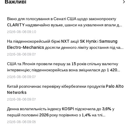
Важливі
Вікно для голосування в Сенаті США щодо законопроєкту
CLARITY надзвичайно вузьке, шанси на ухвалення впали до
23%
2026-08-06 09:10
На південнокорейській біржі NXT акції SK Hynix і Samsung
Electro-Mechanics досягли денного ліміту зростання під час
окремих торгових сесій 5–6 серпня.
2026-08-06 09:07
США та Японія провели першу за 15 років спільну валютну
інтервенцію; південнокорейська вона зміцнилася до 1 420
вон за долар США
2026-08-06 09:07
Китай розпочинає перевірку кібербезпеки продуктів Palo Alto
Networks
2026-08-06 09:07
Денна волатильність індексу KOSPI підскочила до 3,6% у
першій половині 2026 року порівняно з 1,4% на тлі
занепокоєння щодо продуктів із кредитним плечем.
2026-08-06 09:05