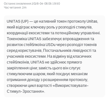
Останнє оновлення
2026-04-08 05:19:50
Час читання
:
2m
UNITAS (UP) — це нативний токен протоколу Unitas,
який відіграє ключову роль у розподілі стимулів,
координації екосистеми та потенційному управлінні.
Токеноміка UNITAS забезпечує впровадження та
розвиток стейблкоїна USDu через розподіл токенів
серед користувачів, Постачальників ліквідності та
учасників екосистеми. На відміну від класичних
стейблкоїнів, UNITAS не здійснює прямого
закріплення ціни; замість цього він слугує
стимулюючим шаром, який поєднує механізм
отримання доходу з розширенням протоколу,
створюючи цикл вартості «Використовувати–
Стимул–Зростання».