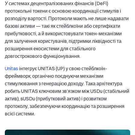
У системах децентралізованих фінансів (DeFi)
протокольні токени є основою координації стимулів і
розподілу вартості. Протоколи мають не лише надавати
базові активи — такі як стейблкоїни або сертифікати
прибутковості, а й використовувати токен-механізми
для залучення користувачів, підтримки ліквідності та
розширення екосистеми для стабільного
довгострокового функціонування.
Unitas
інтегрує UNITAS (UP) у свою стейблкоїн-
фреймворк, органічно поєднуючи механізми
стимулювання з генерацією доходу. Така архітектура
робить UNITAS ключовим зв’язком між USDu (стабільний
актив), sUSDu (прибутковий актив) і розвитком
протоколу, забезпечуючи координацію та розширення
всієї системи.