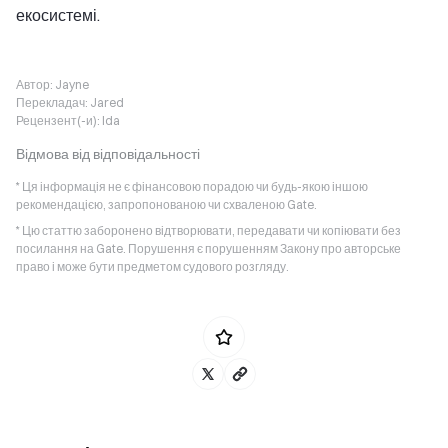
екосистемі.
Автор:
Jayne
Перекладач:
Jared
Рецензент(-и):
Ida
Відмова від відповідальності
* Ця інформація не є фінансовою порадою чи будь-якою іншою
рекомендацією, запропонованою чи схваленою Gate.
* Цю статтю заборонено відтворювати, передавати чи копіювати без
посилання на Gate. Порушення є порушенням Закону про авторське
право і може бути предметом судового розгляду.