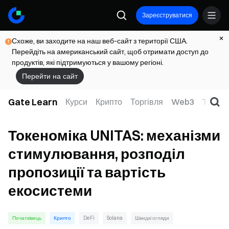
Зареєструватися
Схоже, ви заходите на наш веб-сайт з території США.
Перейдіть на американський сайт, щоб отримати доступ до
продуктів, які підтримуються у вашому регіоні.
Перейти на сайт
Gate Learn
Курси
Крипто
Торгівля
Web3
TradFi
Токеноміка UNITAS: механізми
стимулювання, розподіл
пропозиції та вартість
екосистеми
Початківець
Крипто
DeFi
Solana
Швидкі огляди