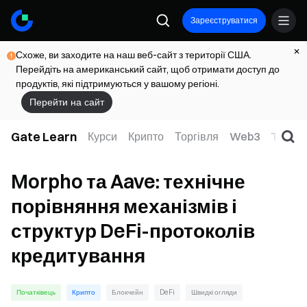
Зареєструватися
Схоже, ви заходите на наш веб-сайт з території США.
Перейдіть на американський сайт, щоб отримати доступ до
продуктів, які підтримуються у вашому регіоні.
Перейти на сайт
Gate Learn
Курси
Крипто
Торгівля
Web3
TradFi
Morpho та Aave: технічне
порівняння механізмів і
структур DeFi-протоколів
кредитування
Початківець
Крипто
Блокчейн
DeFi
Швидкі огляди