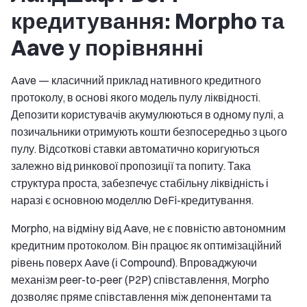
кредитування: Morpho та
Aave у порівнянні
Aave — класичний приклад нативного кредитного
протоколу, в основі якого модель пулу ліквідності.
Депозити користувачів акумулюються в одному пулі, а
позичальники отримують кошти безпосередньо з цього
пулу. Відсоткові ставки автоматично коригуються
залежно від ринкової пропозиції та попиту. Така
структура проста, забезпечує стабільну ліквідність і
наразі є основною моделлю DeFi-кредитування.
Morpho, на відміну від Aave, не є повністю автономним
кредитним протоколом. Він працює як оптимізаційний
рівень поверх Aave (і Compound). Впроваджуючи
механізм peer-to-peer (P2P) співставлення, Morpho
дозволяє пряме співставлення між депонентами та