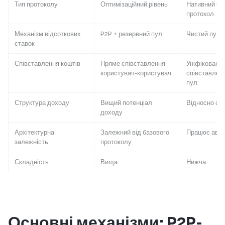
Тип протоколу
Оптимізаційний рівень
Нативний кр
протокол
Механізм відсоткових
P2P + резервний пул
Чистий пул л
ставок
Співставлення коштів
Пряме співставлення
Уніфіковане
користувач-користувач
співставлен
пул
Структура доходу
Вищий потенціал
Відносно ст
доходу
Архітектурна
Залежний від базового
Працює авт
залежність
протоколу
Складність
Вища
Нижча
Основні механізми: P2P-