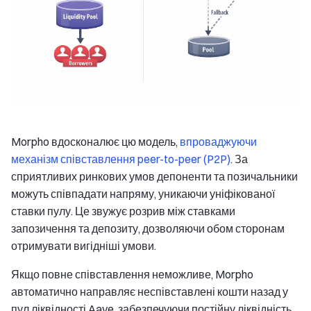
Morpho вдосконалює цю модель,
впроваджуючи
механізм співставлення peer-to-peer (P2P)
. За
сприятливих ринкових умов депоненти та позичальники
можуть співпадати напряму, уникаючи уніфікованої
ставки пулу. Це звужує розрив між ставками
запозичення та депозиту, дозволяючи обом сторонам
отримувати вигідніші умови.
Якщо повне співставлення неможливе, Morpho
автоматично направляє неспівставлені кошти назад у
пул ліквідності Aave, забезпечуючи постійну ліквідність.