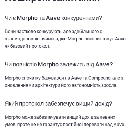
Чи є Morpho та Aave конкурентами?
Вони частково конкурують, але здебільшого є
взаємодоповнюючими, адже Morpho використовує Aave
як базовий протокол.
Чи повністю Morpho залежить від Aave?
Morpho спочатку базувався на Aave та Compound, але з
оновленнями архітектури його автономність зросла.
Який протокол забезпечує вищий дохід?
Morpho може забезпечувати вищий дохід за певних
умов, проте це не гарантує постійної переваги над Aave.