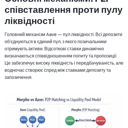
співставлення проти пулу
ліквідності
Головний механізм Aave — пул ліквідності. Всі депозити
об’єднуються в єдиний пул, з якого позичальники
отримують активи. Відсоткові ставки динамічно
визначаються співвідношенням попиту та пропозиції.
Це забезпечує високу ліквідність і передбачуваність, але
водночас створює спред між ставками депозиту та
запозичення.