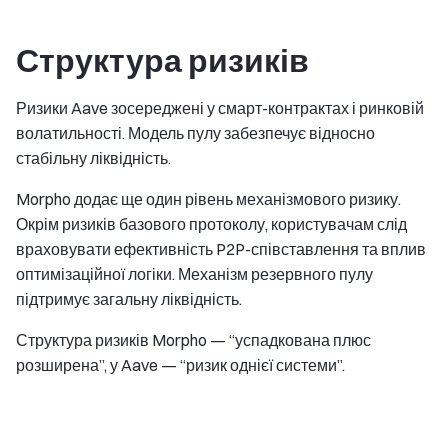
Структура ризиків
Ризики Aave зосереджені у смарт-контрактах і ринковій
волатильності. Модель пулу забезпечує відносно
стабільну ліквідність.
Morpho додає ще один рівень механізмового ризику.
Окрім ризиків базового протоколу, користувачам слід
враховувати ефективність P2P-співставлення та вплив
оптимізаційної логіки. Механізм резервного пулу
підтримує загальну ліквідність.
Структура ризиків Morpho — “успадкована плюс
розширена”, у Aave — “ризик однієї системи”.