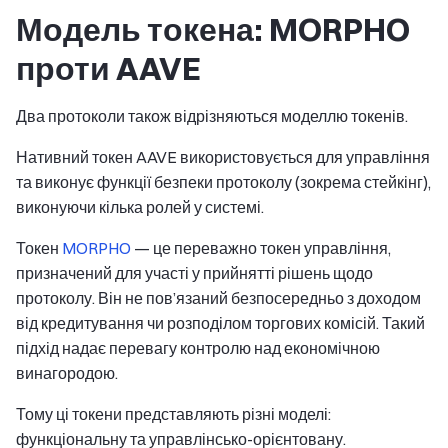
Модель токена: MORPHO
проти AAVE
Два протоколи також відрізняються моделлю токенів.
Нативний токен AAVE використовується для управління
та виконує функції безпеки протоколу (зокрема стейкінг),
виконуючи кілька ролей у системі.
Токен
MORPHO
— це переважно токен управління,
призначений для участі у прийнятті рішень щодо
протоколу. Він не пов’язаний безпосередньо з доходом
від кредитування чи розподілом торгових комісій. Такий
підхід надає перевагу контролю над економічною
винагородою.
Тому ці токени представляють різні моделі:
функціональну та управлінсько-орієнтовану.