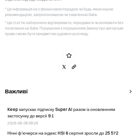
* Ця інформація не є фінансовою порадою чи будь-якою іншою
рекомендацією, запропонованою чи схваленою Gate.
* Цю статтю заборонено відтворювати, передавати чи копіювати без
посилання на Gate. Порушення є порушенням Закону про авторське
право і може бути предметом судового розгляду.
Важливі
Keep запускає підписку Super AI разом із оновленням
застосунку до версії 9.1
2026-08-06 09:26
Нічні ф’ючерси на індекс HSI 6 серпня зросли до 25 572