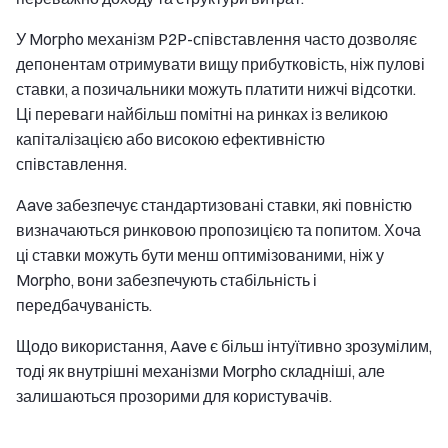
У Morpho механізм P2P-співставлення часто дозволяє
депонентам отримувати вищу прибутковість, ніж пулові
ставки, а позичальники можуть платити нижчі відсотки.
Ці переваги найбільш помітні на ринках із великою
капіталізацією або високою ефективністю
співставлення.
Aave забезпечує стандартизовані ставки, які повністю
визначаються ринковою пропозицією та попитом. Хоча
ці ставки можуть бути менш оптимізованими, ніж у
Morpho, вони забезпечують стабільність і
передбачуваність.
Щодо використання, Aave є більш інтуїтивно зрозумілим,
тоді як внутрішні механізми Morpho складніші, але
залишаються прозорими для користувачів.