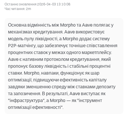
Останнє оновлення
2026-04-03 13:10:08
Час читання
:
2m
Основна відмінність між Morpho та Aave полягає у
механізмах кредитування. Aave використовує
модель пулу ліквідності, а Morpho додає систему
P2P-матчінгу, що забезпечує точніше співставлення
процентних ставок у межах одного маркетплейсу.
Aave є нативним протоколом кредитування, який
пропонує базову ліквідність і стабільні процентні
ставки. Morpho, навпаки, функціонує як шар
оптимізації, підвищуючи ефективність капіталу
завдяки зменшенню спреду між ставками депозиту
та запозичення. В результаті, Aave виступає як
"інфраструктура", а Morpho — як "інструмент
оптимізації ефективності".