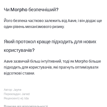
Чи Morpho безпечніший?
Його безпека частково залежить від Aave, і він додає ще
один рівень механізмового ризику.
Який протокол краще підходить для нових
користувачів?
Aave зазвичай більш інтуїтивний, тоді як Morpho більше
підходить для користувачів, які прагнуть оптимізувати
відсоткові ставки.
Автор:
Jayne
Перекладач:
Jared
Рецензент(-и):
Ida
Відмова від відповідальності