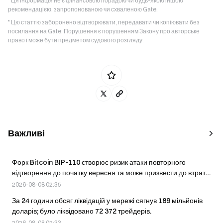
* Ця інформація не є фінансовою порадою чи будь-якою іншою
рекомендацією, запропонованою чи схваленою Gate.
* Цю статтю заборонено відтворювати, передавати чи копіювати без
посилання на Gate. Порушення є порушенням Закону про авторське
право і може бути предметом судового розгляду.
Важливі
Форк Bitcoin BIP-110 створює ризик атаки повторного
відтворення до початку вересня та може призвести до втрати
справжніх BTC
2026-08-08 02:35
За 24 години обсяг ліквідацій у мережі сягнув 189 мільйонів
доларів; було ліквідовано 72 372 трейдерів.
2026-08-08 02:33