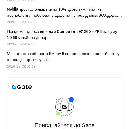
Nvidia зростає більш ніж на 10% цього тижня на тлі
послаблення побоювань щодо напівпровідників; SOX додає
8%
2026-08-08 02:30
Невідома адреса вивела з Coinbase 197 360 HYPE на суму
10,69 мільйона доларів
2026-08-08 02:30
Міністерство оборони Ємену 8 серпня розпочинає військову
операцію проти хуситів
2026-08-08 02:28
Приєднайтеся до Gate