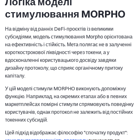
Логіка моделі
стимулювання MORPHO
На відміну від ранніх DeFi-проєктів із великими
субсидіями, модель стимулювання Morpho орієнтована
на ефективність і стійкість. Мета полягає не в залученні
короткострокової ліквідності через токени, а у
вдосконаленні користувацького досвіду завдяки
дизайну протоколу, що сприяє органічному притоку
капіталу.
У цій моделі стимули MORPHO виконують допоміжну
функцію. Наприклад, на окремих етапах або в певних
маркетплейсах помірні стимули спрямовують поведінку
користувачів, однак протокол не залежить від постійних
токенних субсидій.
Цей підхід відображає філософію "спочатку продукт":