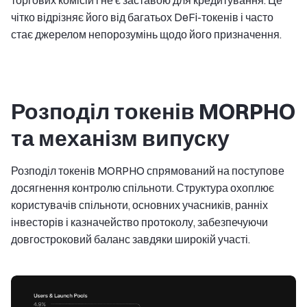
торгових комісій і не є заставою для кредитування. Це
чітко відрізняє його від багатьох DeFi-токенів і часто
стає джерелом непорозумінь щодо його призначення.
Розподіл токенів MORPHO
та механізм випуску
Розподіл токенів MORPHO спрямований на поступове
досягнення контролю спільноти. Структура охоплює
користувачів спільноти, основних учасників, ранніх
інвесторів і казначейство протоколу, забезпечуючи
довгостроковий баланс завдяки широкій участі.