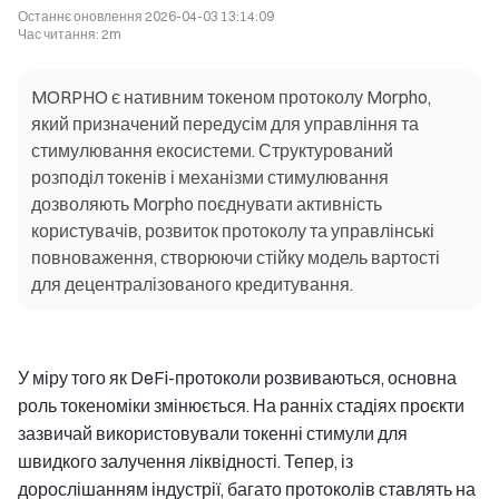
Останнє оновлення
2026-04-03 13:14:09
Час читання
:
2m
MORPHO є нативним токеном протоколу Morpho,
який призначений передусім для управління та
стимулювання екосистеми. Структурований
розподіл токенів і механізми стимулювання
дозволяють Morpho поєднувати активність
користувачів, розвиток протоколу та управлінські
повноваження, створюючи стійку модель вартості
для децентралізованого кредитування.
У міру того як DeFi-протоколи розвиваються, основна
роль токеноміки змінюється. На ранніх стадіях проєкти
зазвичай використовували токенні стимули для
швидкого залучення ліквідності. Тепер, із
дорослішанням індустрії, багато протоколів ставлять на