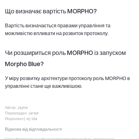
Що визначає вартість MORPHO?
Вартість визначається правами управління та
можливістю впливати на розвиток протоколу.
Чи розшириться роль MORPHO із запуском
Morpho Blue?
У міру розвитку архітектури протоколу роль MORPHO в
управлінні стане ще важливішою.
Автор:
Jayne
Перекладач:
Jared
Рецензент(-и):
Ida
Відмова від відповідальності