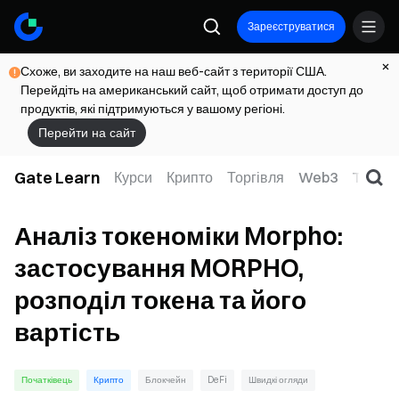
Зареєструватися
Схоже, ви заходите на наш веб-сайт з території США.
Перейдіть на американський сайт, щоб отримати доступ до
продуктів, які підтримуються у вашому регіоні.
Перейти на сайт
Gate Learn
Курси
Крипто
Торгівля
Web3
TradFi
Аналіз токеноміки Morpho:
застосування MORPHO,
розподіл токена та його
вартість
Початківець
Крипто
Блокчейн
DeFi
Швидкі огляди