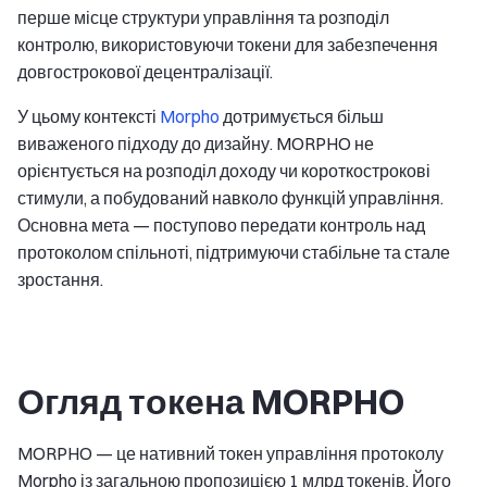
перше місце структури управління та розподіл
контролю, використовуючи токени для забезпечення
довгострокової децентралізації.
У цьому контексті
Morpho
дотримується більш
виваженого підходу до дизайну. MORPHO не
орієнтується на розподіл доходу чи короткострокові
стимули, а побудований навколо функцій управління.
Основна мета — поступово передати контроль над
протоколом спільноті, підтримуючи стабільне та стале
зростання.
Огляд токена MORPHO
MORPHO — це нативний токен управління протоколу
Morpho із загальною пропозицією 1 млрд токенів. Його