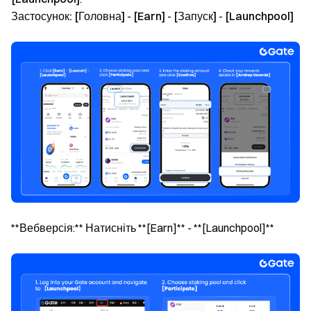
Застосунок:
[Головна]
-
[Earn]
-
[Запуск]
-
[Launchpool]
**Вебверсія:** Натисніть **[Earn]** - **[Launchpool]**