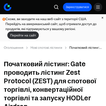
Зареєструватися
Схоже, ви заходите на наш веб-сайт з території США.
Перейдіть на американський сайт, щоб отримати доступ до
продуктів, які підтримуються у вашому регіоні.
Перейти на сайт
Оголошення
Нові спотові лістинги
Початковий лістинг:
Gate проводить
лістинг Zest
Початковий лістинг: Gate
Protocol (ZEST) для
спотової торгівлі,
проводить лістинг Zest
конвертаційної
торгівлі та запуску
Protocol (ZEST) для спотової
HODLer Airdrop
торгівлі, конвертаційної
торгівлі та запуску HODLer