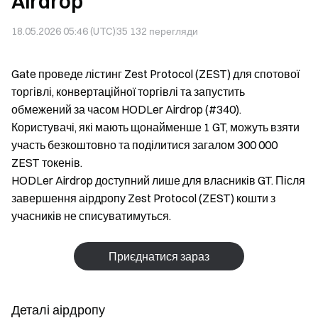
Airdrop
18.05.2026 05:46 (UTC)
35 132
перегляди
Gate проведе лістинг Zest Protocol (ZEST) для спотової
торгівлі, конвертаційної торгівлі та запустить
обмежений за часом HODLer Airdrop (#340).
Користувачі, які мають щонайменше 1 GT, можуть взяти
участь безкоштовно та поділитися загалом 300 000
ZEST токенів.
HODLer Airdrop доступний лише для власників GT. Після
завершення аірдропу Zest Protocol (ZEST) кошти з
учасників не списуватимуться.
Приєднатися зараз
Деталі аірдропу