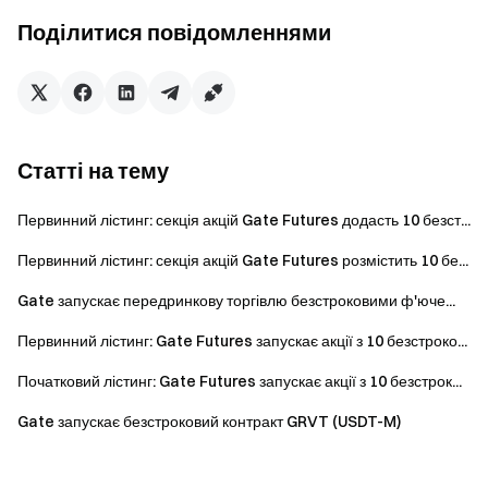
VIP 6
4 000 GT (+100%)
Поділитися повідомленнями
VIP 7
5 200 GT (+160%)
VIP 8
6 800 GT (+240%)
Статті на тему
VIP 9
9 000 GT (+350%)
Первинний лістинг: секція акцій Gate Futures додасть 10 безст...
VIP 10 -
Без обмежень
VIP 14
Первинний лістинг: секція акцій Gate Futures розмістить 10 бе...
Gate запускає передринкову торгівлю безстроковими ф'юче...
Як отримати аірдроп
Первинний лістинг: Gate Futures запускає акції з 10 безстроко...
Увійти - Пройти
перевірку особи
- [Earn] - [HODLer
Початковий лістинг: Gate Futures запускає акції з 10 безстрок...
Airdrop] - Мати щонайменше 1 GT - Натиснути
[Приєднатися зараз].
Gate запускає безстроковий контракт GRVT (USDT-M)
Поширені запитання щодо HODLer Airdrop