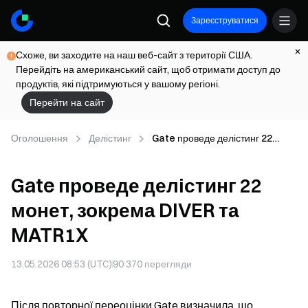
Зареєструватися
Схоже, ви заходите на наш веб-сайт з території США.
Перейдіть на американський сайт, щоб отримати доступ до
продуктів, які підтримуються у вашому регіоні.
Перейти на сайт
Оголошення
Делістинг
Gate проведе делістинг 22
монет, зокрема DIVER та
MATR1X
Gate проведе делістинг 22
монет, зокрема DIVER та
MATR1X
13.05.2026 08:53 (UTC)
90 370
перегляди
Після повторної переоцінки Gate визначила, що