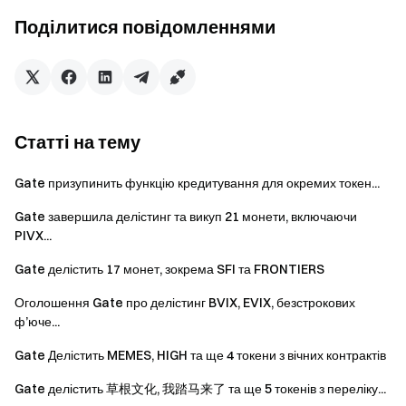
Поділитися повідомленнями
Gate завершить нові послуги маржинального
кредитування та криптопозик для відповідних
токенів до 08:00 (UTC) 14 травня 2026 року.
Gate призупинить торгові сервіси для цих монет,
включаючи відповідні спотові торгові пари, кількісну
Статті на тему
торгівлю за сіткою, Simple Earn та маржинальну
торгівлю, починаючи з 03:00 (UTC) 20 травня 2026
Gate призупинить функцію кредитування для окремих токен...
року.
Gate завершила делістинг та викуп 21 монети, включаючи
Користувачам з активними кількісними стратегіями
PIVX...
за сіткою щодо цих монет слід заздалегідь
Gate делістить 17 монет, зокрема SFI та FRONTIERS
скоригувати свої торгові стратегії. Інакше торгівля
буде автоматично завершена до 03:00 (UTC) 20
Оголошення Gate про делістинг BVIX, EVIX, безстрокових
травня 2026 року.
ф’юче...
Користувачі, які мають активи відповідних токенів у
Gate Делістить MEMES, HIGH та ще 4 токени з вічних контрактів
Simple Earn, можуть заздалегідь вивести їх вручну. В
Gate делістить
草根文化
, 我踏马来了 та ще 5 токенів з переліку...
іншому разі активи буде автоматично викуплено до