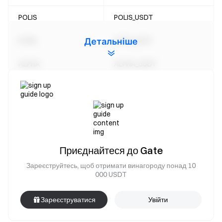
POLIS
POLIS_USDT
Детальніше
NTRN
NTRN_USDT
ALPHA
ALPHA_USDT
FLM
FLM_USDT
WNXM
WNXM_USDT
BONDLY
BONDLY_USDT
Приєднайтеся до Gate
LANDSHARE
LANDSHARE_USDT
Зареєструйтесь, щоб отримати винагороду понад 10
000 USDT
Деталі:
Зареєструватися
Увійти
Gate вже призупинила можливість внесення
депозитів для цих монет.