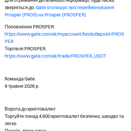
Для отримання детальнішої інформації, будь ласка,
зверніться до:
Gate оголошує про перейменування
Prosper (PROS) на Prosper (PROSPER)
Поповнення PROSPER:
https://www.gate.com/uk/myaccount/funds/deposit/PROS
PER
Торгівля PROSPER:
https://www.gate.com/uk/trade/PROSPER_USDT
Команда Gate
9 травня 2026 р.
Ворота до криптовалют
Торгуйте понад 4,900 криптовалют безпечно, швидко та
легко
Почніть діяти зараз