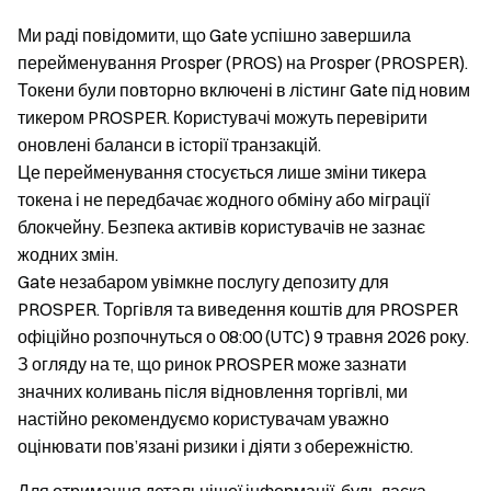
Ми раді повідомити, що Gate успішно завершила
перейменування Prosper (PROS) на Prosper (PROSPER).
Токени були повторно включені в лістинг Gate під новим
тикером PROSPER. Користувачі можуть перевірити
оновлені баланси в історії транзакцій.
Це перейменування стосується лише зміни тикера
токена і не передбачає жодного обміну або міграції
блокчейну. Безпека активів користувачів не зазнає
жодних змін.
Gate незабаром увімкне послугу депозиту для
PROSPER. Торгівля та виведення коштів для PROSPER
офіційно розпочнуться о 08:00 (UTC) 9 травня 2026 року.
З огляду на те, що ринок PROSPER може зазнати
значних коливань після відновлення торгівлі, ми
настійно рекомендуємо користувачам уважно
оцінювати пов’язані ризики і діяти з обережністю.