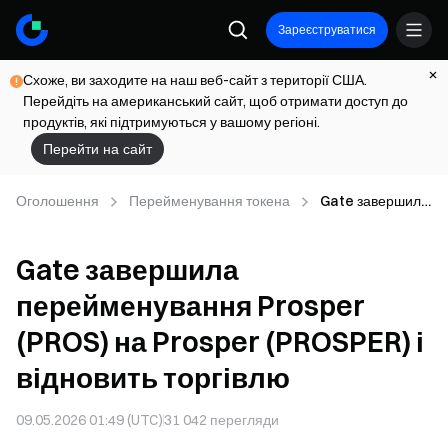
Зареєструватися
Схоже, ви заходите на наш веб-сайт з території США.
Перейдіть на американський сайт, щоб отримати доступ до
продуктів, які підтримуються у вашому регіоні.
Перейти на сайт
Оголошення
Перейменування токена
Gate завершила
перейменування
Prosper (PROS)
Gate завершила
на Prosper
(PROSPER) і
перейменування Prosper
відновить
торгівлю
(PROS) на Prosper (PROSPER) і
відновить торгівлю
09.05.2026 01:49 (UTC)
31 042
перегляди